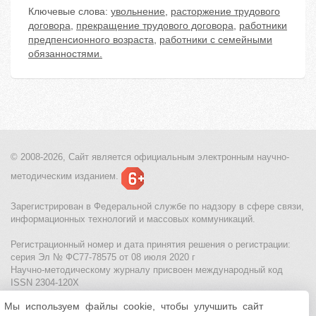
Ключевые слова:
увольнение
,
расторжение трудового
договора
,
прекращение трудового договора
,
работники
предпенсионного возраста
,
работники с семейными
обязанностями.
© 2008-2026, Сайт является
официальным электронным
научно-
методическим изданием.
Зарегистрирован в Федеральной службе по надзору в сфере связи,
информационных технологий и массовых коммуникаций.
Регистрационный номер и дата принятия решения о регистрации:
серия Эл № ФС77-78575 от 08 июля 2020 г
Научно-методическому журналу присвоен международный код
ISSN 2304-120X
Мы используем файлы cookie, чтобы улучшить сайт
МЦИТО
|
Школьные олимпиады и онлайн конкурсы для детей
|