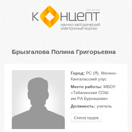
Брызгалова Полина Григорьевна
Город:
РС (Я), Мегино-
Кангаласский улус
Место работы:
МБОУ
«Табагинская СОШ
им.Р.А.Бурнашова»
Должность:
учитель
Список трудов