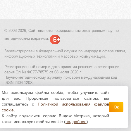
© 2008-2026, Сайт является
официальным электронным
научно-
методическим изданием.
Зарегистрирован в Федеральной службе по надзору в сфере связи,
информационных технологий и массовых коммуникаций.
Регистрационный номер и дата принятия решения о регистрации:
серия Эл № ФС77-78575 от 08 июля 2020 г
Научно-методическому журналу присвоен международный код
ISSN 2304-120X
Мы используем файлы cookie, чтобы улучшить сайт
МЦИТО
|
Школьные олимпиады и онлайн конкурсы для детей
|
для вас. Продолжая пользоваться сайтом, вы
Политика использования файлов cookie
|
Политика обработки и
защиты персональных данных
соглашаетесь с
Политикой использования файлов
Ок
cookie
.
Все материалы доступны по
лицензии Creative
К сайту подключен сервис Яндекс.Метрика, который
Commons С указанием авторства 4.0 Всемирная
.
также использует файлы cookie (
подробнее
)