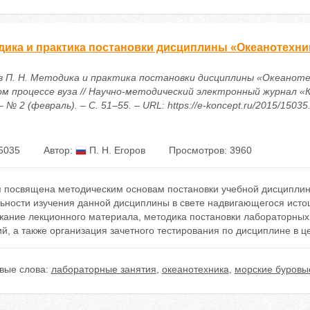
дика и практика постановки дисциплины «Океанотехник
в П. Н. Методика и практика постановки дисциплины «Океаноте
ом процессе вуза // Научно-методический электронный журнал «
– № 2 (февраль). – С. 51–55. – URL: https://e-koncept.ru/2015/15035
5035
Автор:
П. Н. Егоров
Просмотров: 3960
я посвящена методическим основам постановки учебной дисципли
льности изучения данной дисциплины в свете надвигающегося ист
жание лекционного материала, методика постановки лабораторных 
й, а также организация зачетного тестирования по дисциплине в ц
вые слова:
лабораторные занятия
,
океанотехника
,
морские буров