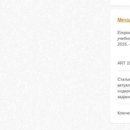
Мето
Егоро
учебн
2015. 
ART 1
Стать
актуа
содер
задани
Ключе