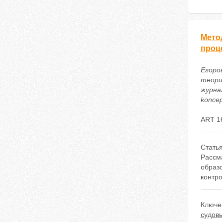
Мето
проц
Егоро
теори
журнал
koncep
ART 1
Стать
Рассм
образ
контро
Ключе
судов