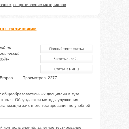
ование
,
сопротивление материалов
 по техническим
ний по
Полный текст статьи
одический
://e-
Читать онлайн
Статья в РИНЦ
 Егоров
Просмотров: 2277
х общеобразовательных дисциплин в вузе.
онтроля. Обсуждаются методы улучшения
рганизации зачетного тестирования по учебной
 контроль знаний
,
зачетное тестирование
,