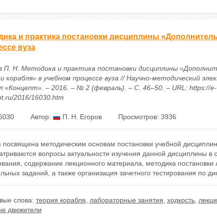
дика и практика постановки дисциплины «Дополнитель
ессе вуза
в П. Н. Методика и практика постановки дисциплины «Дополни
и корабля» в учебном процессе вуза // Научно-методический эл
 «Концепт». – 2016. – № 2 (февраль). – С. 46–50. – URL: https://e-
t.ru/2016/16030.htm
6030
Автор:
П. Н. Егоров
Просмотров: 3936
я посвящена методическим основам постановки учебной дисциплин
атриваются вопросы актуальности изучения данной дисциплины в с
ования, содержание лекционного материала, методика постановки 
льных заданий, а также организация зачетного тестирования по ди
вые слова:
теория корабля
,
лабораторные занятия
,
ходкость
,
лекц
ые движители