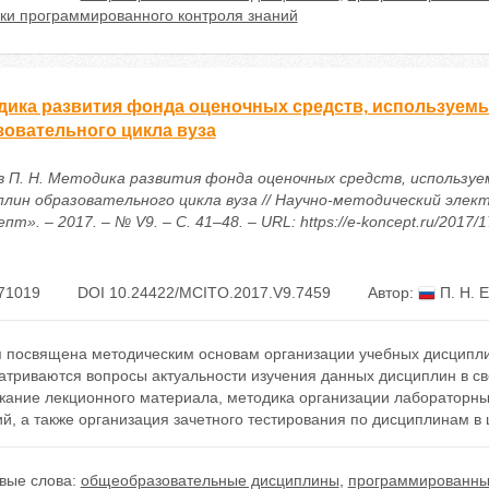
чки программированного контроля знаний
дика развития фонда оценочных средств, используем
зовательного цикла вуза
в П. Н. Методика развития фонда оценочных средств, используе
плин образовательного цикла вуза // Научно-методический элек
пт». – 2017. – № V9. – С. 41–48. – URL: https://e-koncept.ru/2017/
71019
DOI 10.24422/MCITO.2017.V9.7459
Автор:
П. Н. 
я посвящена методическим основам организации учебных дисциплин
атриваются вопросы актуальности изучения данных дисциплин в св
жание лекционного материала, методика организации лабораторны
й, а также организация зачетного тестирования по дисциплинам в 
вые слова:
общеобразовательные дисциплины
,
программированный