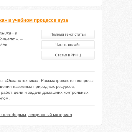
а» в учебном процессе вуза
хника» в
Полный текст статьи
Концепт». –
.htm
Читать онлайн
Статья в РИНЦ
ны «Океанотехника». Рассматриваются вопросы
ощения наземных природных ресурсов,
работ, цели и задачи домашних контрольных
елом.
ые платформы
,
лекционный материал