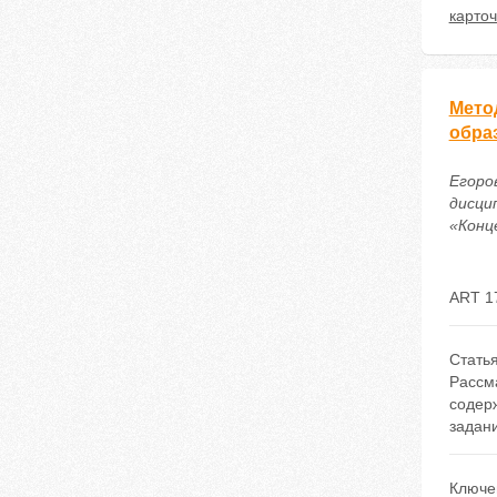
карто
Мето
обра
Егоро
дисци
«Конце
ART 1
Стать
Рассм
содер
задани
Ключе