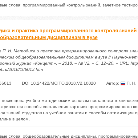
вые слова:
программированный контроль знаний
,
зачетное тестир
дика и практика программированного контроля знаний
образовательным дисциплинам в вузе
в П. Н. Методика и практика программированного контроля зна
ческим общеобразовательным дисциплинам в вузе // Научно-мет
онный журнал «Концепт». – 2018. – № V2. – С. 12–20. – URL: https
t.ru/2018/186013.htm
86013
DOI 10.24422/MCITO.2018.V2.10820
Автор:
П. Н.
я посвящена учебно-методическим основам постановки технически
атриваются способы составления карточек программированного к
ля знаний студентов на учебном занятии и способы оптимизации о
плине в целом.
вые слова:
общеобразовательные дисциплины
,
программированный