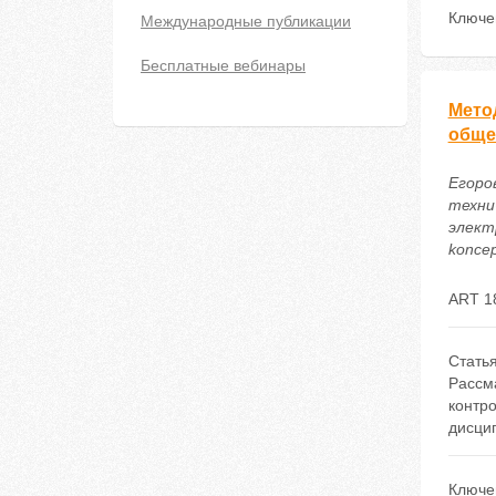
Ключе
Международные публикации
Бесплатные вебинары
Мето
обще
Егоро
техни
электр
koncep
ART 1
Стать
Рассм
контро
дисци
Ключе