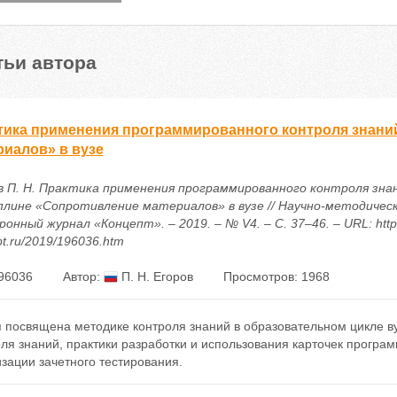
тьи автора
тика применения программированного контроля знани
риалов» в вузе
в П. Н. Практика применения программированного контроля зна
плине «Сопротивление материалов» в вузе // Научно-методичес
онный журнал «Концепт». – 2019. – № V4. – С. 37–46. – URL: https
t.ru/2019/196036.htm
96036
Автор:
П. Н. Егоров
Просмотров: 1968
я посвящена методике контроля знаний в образовательном цикле в
ля знаний, практики разработки и использования карточек програ
зации зачетного тестирования.