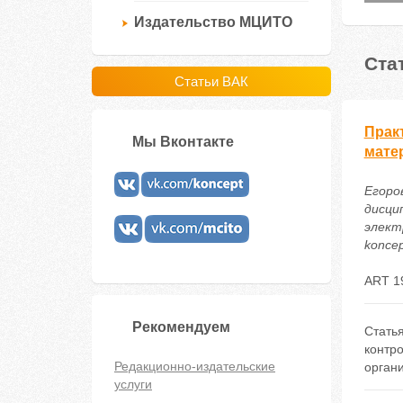
Издательство МЦИТО
Ста
Статьи ВАК
Прак
Мы Вконтакте
мате
Егоро
дисци
электр
koncep
ART 1
Рекомендуем
Стать
контро
Редакционно-издательские
органи
услуги