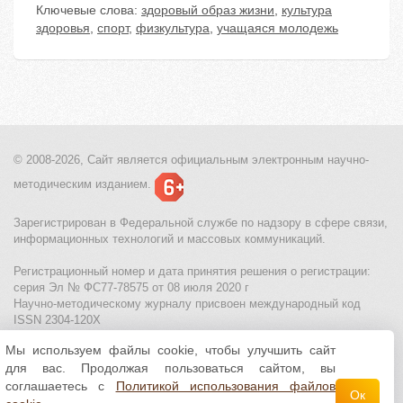
Ключевые слова:
здоровый образ жизни
,
культура
здоровья
,
спорт
,
физкультура
,
учащаяся молодежь
© 2008-2026, Сайт является
официальным электронным
научно-
методическим изданием.
Зарегистрирован в Федеральной службе по надзору в сфере связи,
информационных технологий и массовых коммуникаций.
Регистрационный номер и дата принятия решения о регистрации:
серия Эл № ФС77-78575 от 08 июля 2020 г
Научно-методическому журналу присвоен международный код
ISSN 2304-120X
Мы используем файлы cookie, чтобы улучшить сайт
МЦИТО
|
Школьные олимпиады и онлайн конкурсы для детей
|
для вас. Продолжая пользоваться сайтом, вы
Политика использования файлов cookie
|
Политика обработки и
защиты персональных данных
соглашаетесь с
Политикой использования файлов
Ок