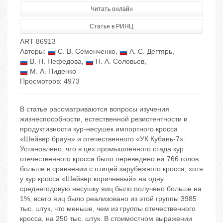
Читать онлайн
Статья в РИНЦ
ART 86913
Авторы:
С. В. Семенченко
,
А. С. Дегтярь
,
В. Н. Нефедова
,
Н. А. Соловьев
,
М. А. Пиденко
Просмотров: 4973
В статье рассматриваются вопросы изучения
жизнеспособности, естественной резистентности и
продуктивности кур-несушек импортного кросса
«Шейвер браун» и отечественного «УК Кубань-7».
Установлено, что в цех промышленного стада кур
отечественного кросса было переведено на 766 голов
больше в сравнении с птицей зарубежного кросса, хотя
у кур кросса «Шейвер коричневый» на одну
среднегодовую несушку яиц было получено больше на
1%, всего яиц было реализовано из этой группы 3985
тыс. штук, что меньше, чем из группы отечественного
кросса, на 250 тыс. штук. В стоимостном выражении