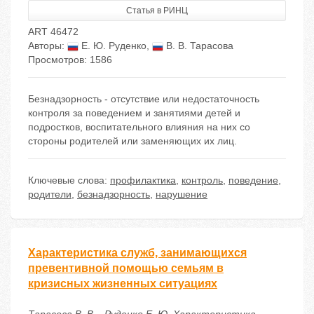
Статья в РИНЦ
ART 46472
Авторы:
Е. Ю. Руденко
,
В. В. Тарасова
Просмотров: 1586
Безнадзорность - отсутствие или недостаточность
контроля за поведением и занятиями детей и
подростков, воспитательного влияния на них со
стороны родителей или заменяющих их лиц.
Ключевые слова:
профилактика
,
контроль
,
поведение
,
родители
,
безнадзорность
,
нарушение
Характеристика служб, занимающихся
превентивной помощью семьям в
кризисных жизненных ситуациях