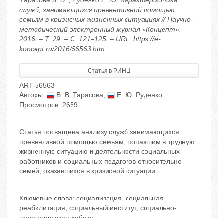
Тарасова В. В. , Руденко Е. Ю. Характеристика
служб, занимающихся превентивной помощью
семьям в кризисных жизненных ситуациях // Научно-
методический электронный журнал «Концепт». –
2016. – Т. 29. – С. 121–125. – URL: https://e-
koncept.ru/2016/56563.htm
Статья в РИНЦ
ART 56563
Авторы:
В. В. Тарасова
,
Е. Ю. Руденко
Просмотров: 2659
Статья посвящена анализу служб занимающихся
превентивной помощью семьям, попавшим в трудную
жизненную ситуацию и деятельности социальных
работников и социальных педагогов относительно
семей, оказавшихся в кризисной ситуации.
Ключевые слова:
социализация
,
социальная
реабилитация
,
социальный институт
,
социально-
педагогическая работа