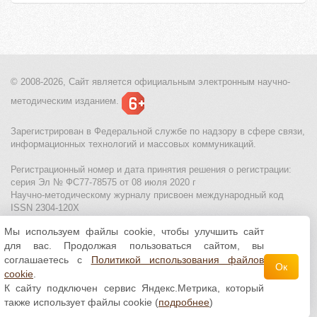
© 2008-2026, Сайт является
официальным электронным
научно-
методическим изданием.
Зарегистрирован в Федеральной службе по надзору в сфере связи,
информационных технологий и массовых коммуникаций.
Регистрационный номер и дата принятия решения о регистрации:
серия Эл № ФС77-78575 от 08 июля 2020 г
Научно-методическому журналу присвоен международный код
ISSN 2304-120X
Мы используем файлы cookie, чтобы улучшить сайт
МЦИТО
|
Школьные олимпиады и онлайн конкурсы для детей
|
для вас. Продолжая пользоваться сайтом, вы
Политика использования файлов cookie
|
Политика обработки и
защиты персональных данных
соглашаетесь с
Политикой использования файлов
Ок
cookie
.
Все материалы доступны по
лицензии Creative
К сайту подключен сервис Яндекс.Метрика, который
Commons С указанием авторства 4.0 Всемирная
.
также использует файлы cookie (
подробнее
)