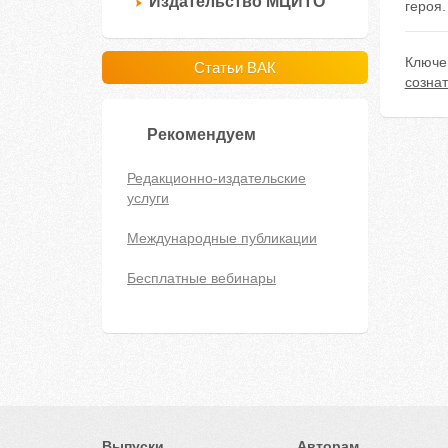
Издательство МЦИТО
героя.
Ключе
Статьи ВАК
созна
Рекомендуем
Редакционно-издательские
услуги
Международные публикации
Бесплатные вебинары
Выпуски
Авторам