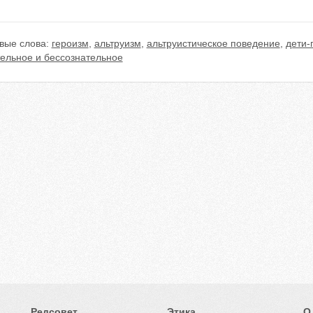
вые слова:
героизм
,
альтруизм
,
альтруистическое поведение
,
дети-
тельное и бессознательное
Редсовет
Этика
О