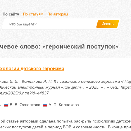
По сайту
По статьям
По авторам
Искать
чевое слово: «героический поступок»
ихологии детского героизма
ова В. В. , Колпакова А. П. К психологии детского героизма // На
ческий электронный журнал «Концепт». – 2025. – . – URL: https:/
t.ru/2025/0.htm?id=44837
ы:
В. В. Охлопкова
,
А. П. Колпакова
ной статье авторами сделана попытка раскрыть психологию детско
еских поступков детей в период ВОВ и современности. В конце при