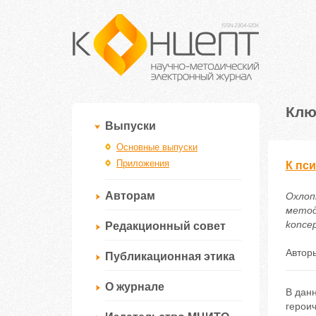
Клю
Выпуски
Основные выпуски
Приложения
К пс
Авторам
Охлопк
методи
koncep
Редакционный совет
Автор
Публикационная этика
О журнале
В дан
героич