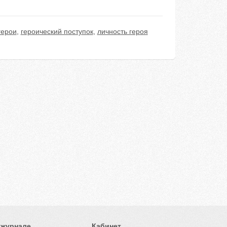
герои
,
героический поступок
,
личность героя
 журнале
Кабинет