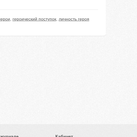
герои
,
героический поступок
,
личность героя
 журнале
Кабинет