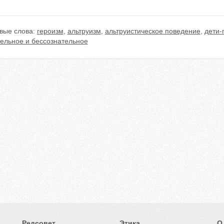
вые слова:
героизм
,
альтруизм
,
альтруистическое поведение
,
дети-
тельное и бессознательное
Редсовет
Этика
О