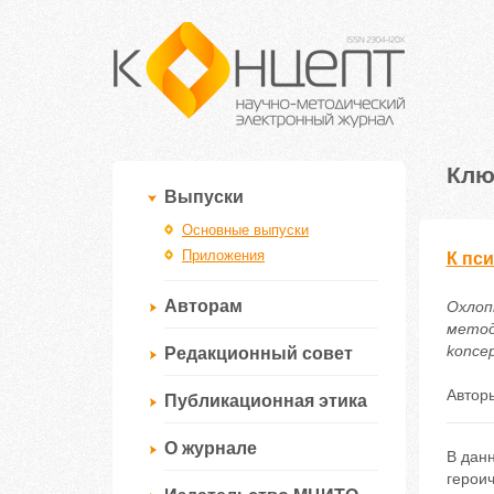
Клю
Выпуски
Основные выпуски
Приложения
К пс
Авторам
Охлопк
методи
koncep
Редакционный совет
Автор
Публикационная этика
О журнале
В дан
героич