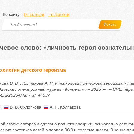
По сайту
По статьям
По авторам
Искать
чевое слово: «личность героя сознательн
ихологии детского героизма
ова В. В. , Колпакова А. П. К психологии детского героизма // На
ческий электронный журнал «Концепт». – 2025. – . – URL: https:/
t.ru/2025/0.htm?id=44837
ы:
В. В. Охлопкова
,
А. П. Колпакова
ной статье авторами сделана попытка раскрыть психологию детско
еских поступков детей в период ВОВ и современности. В конце при