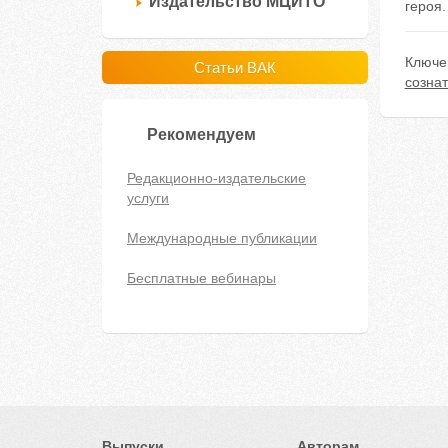
Издательство МЦИТО
героя.
Ключе
Статьи ВАК
созна
Рекомендуем
Редакционно-издательские
услуги
Международные публикации
Бесплатные вебинары
Выпуски
Авторам