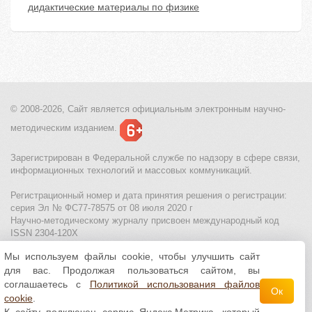
дидактические материалы по физике
© 2008-2026, Сайт является
официальным электронным
научно-
методическим изданием.
Зарегистрирован в Федеральной службе по надзору в сфере связи,
информационных технологий и массовых коммуникаций.
Регистрационный номер и дата принятия решения о регистрации:
серия Эл № ФС77-78575 от 08 июля 2020 г
Научно-методическому журналу присвоен международный код
ISSN 2304-120X
Мы используем файлы cookie, чтобы улучшить сайт
МЦИТО
|
Школьные олимпиады и онлайн конкурсы для детей
|
для вас. Продолжая пользоваться сайтом, вы
Политика использования файлов cookie
|
Политика обработки и
защиты персональных данных
соглашаетесь с
Политикой использования файлов
Ок
cookie
.
Все материалы доступны по
лицензии Creative