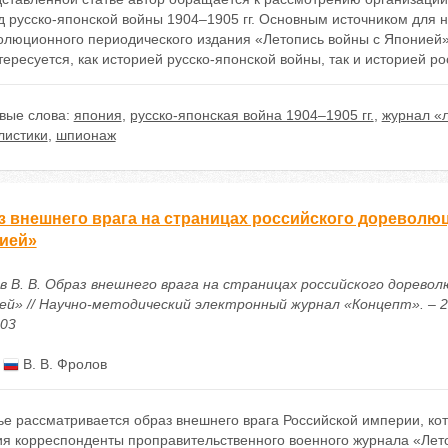
д русско-японской войны 1904–1905 гг. Основным источником для 
олюционного периодического издания «Летопись войны с Японией».
тересуется, как историей русско-японской войны, так и историей р
вые слова:
япония
,
русско-японская война 1904–1905 гг.
,
журнал «
листики
,
шпионаж
з внешнего врага на страницах российского дореволю
ией»
в В. В. Образ внешнего врага на страницах российского дорево
й» // Научно-методический электронный журнал «Концепт». – 2018.
803
:
В. В. Фролов
тье рассматривается образ внешнего врага Российской империи, к
ия корреспонденты проправительственного военного журнала «Лето