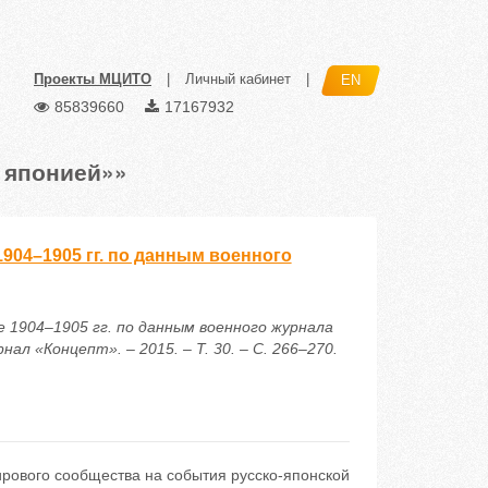
Проекты МЦИТО
|
Личный кабинет
|
EN
85839660
17167932
 японией»»
904–1905 гг. по данным военного
е 1904–1905 гг. по данным военного журнала
л «Концепт». – 2015. – Т. 30. – С. 266–270.
ирового сообщества на события русско-японской