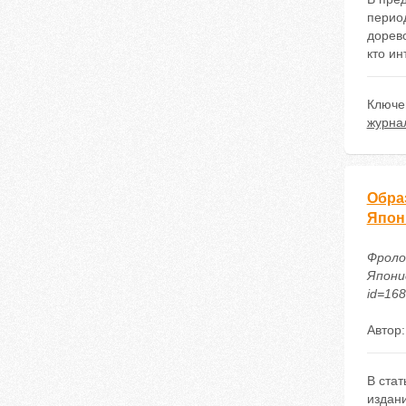
перио
дорев
кто ин
Ключе
журна
Обра
Япон
Фроло
Японие
id=16
Автор
В ста
издан