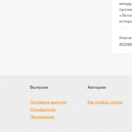
между
проти
«Летоп
истори
Ключе
истор
Выпуски
Авторам
Основные выпуски
Как подать статью
Спецвыпуски
Приложения