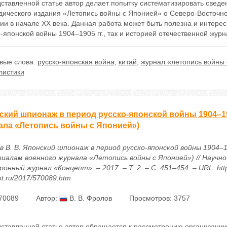
ставленной статье автор делает попытку систематизировать сведе
дического издания «Летопись войны с Японией» о Северо-Восточно
ии в начале XX века. Данная работа может быть полезна и интерес
-японской войны 1904–1905 гг., так и историей отечественной журн
вые слова:
русско-японская война
,
китай
,
журнал «летопись войны 
листики
ский шпионаж в период русско-японской войны 1904–19
ала «Летопись войны с Японией»)
 В. В. Японский шпионаж в период русско-японской войны 1904–19
иалам военного журнала «Летопись войны с Японией») // Научн
онный журнал «Концепт». – 2017. – Т. 2. – С. 451–454. – URL: http
t.ru/2017/570089.htm
70089
Автор:
В. В. Фролов
Просмотров: 3757
дставленной статье автор обращается к рассмотрению организации