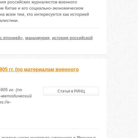
ния российских журналистов военного
м Китае и его социально-экономическом
на всем тем, кто интересуется как историей
алистики.
с японией»
,
маньчжурия
,
история российской
05 гг. (по материалам военного
05 гг. (по
Статья в РИНЦ
о-методический
s://e-
 деятельности института шпионажа в Японии в