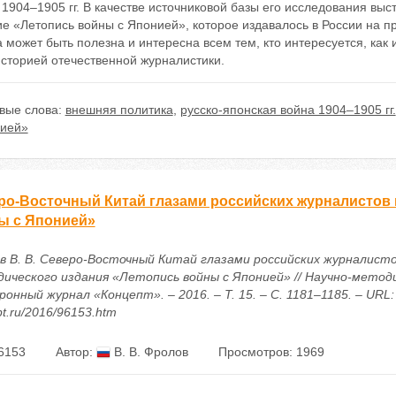
1904–1905 гг. В качестве источниковой базы его исследования вы
е «Летопись войны с Японией», которое издавалось в России на п
 может быть полезна и интересна всем тем, кто интересуется, как 
историей отечественной журналистики.
вые слова:
внешняя политика
,
русско-японская война 1904–1905 гг.
нией»
ро-Восточный Китай глазами российских журналистов 
ы с Японией»
в В. В. Северо-Восточный Китай глазами российских журналист
дического издания «Летопись войны с Японией» // Научно-метод
онный журнал «Концепт». – 2016. – Т. 15. – С. 1181–1185. – URL: h
t.ru/2016/96153.htm
6153
Автор:
В. В. Фролов
Просмотров: 1969