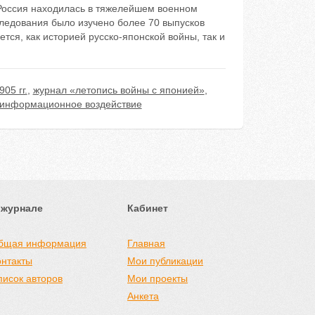
 Россия находилась в тяжелейшем военном
следования было изучено более 70 выпусков
ется, как историей русско-японской войны, так и
05 гг.
,
журнал «летопись войны с японией»
,
информационное воздействие
 журнале
Кабинет
бщая информация
Главная
онтакты
Мои публикации
писок авторов
Мои проекты
Анкета