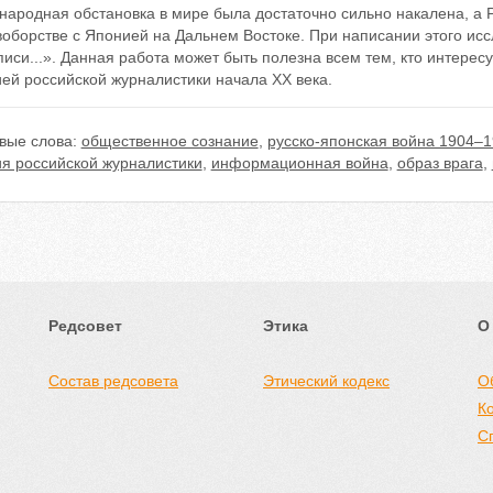
народная обстановка в мире была достаточно сильно накалена, а
воборстве с Японией на Дальнем Востоке. При написании этого ис
иси...». Данная работа может быть полезна всем тем, кто интересу
ей российской журналистики начала XX века.
вые слова:
общественное сознание
,
русско-японская война 1904–19
ия российской журналистики
,
информационная война
,
образ врага
,
Редсовет
Этика
О
Состав редсовета
Этический кодекс
О
К
С