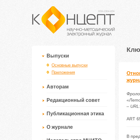
Клю
Выпуски
Основные выпуски
Приложения
Отно
журн
Авторам
Фроло
Редакционный совет
«Лето
– URL:
Публикационная этика
ART 6
О журнале
В пре