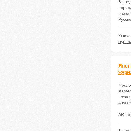
В пред
перио
развит
Русско
Ключе
журна
Япон
журн
Фролов
матер
электр
koncep
ART 5
В пре