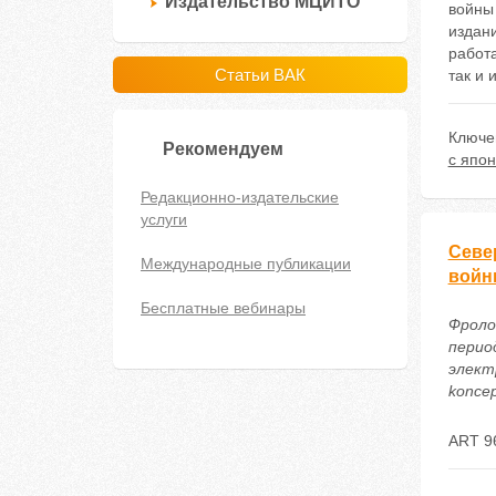
Издательство МЦИТО
войны 
издани
работа
Статьи ВАК
так и 
Ключе
Рекомендуем
с япо
Редакционно-издательские
услуги
Севе
Международные публикации
войн
Бесплатные вебинары
Фроло
перио
электр
koncep
ART 9