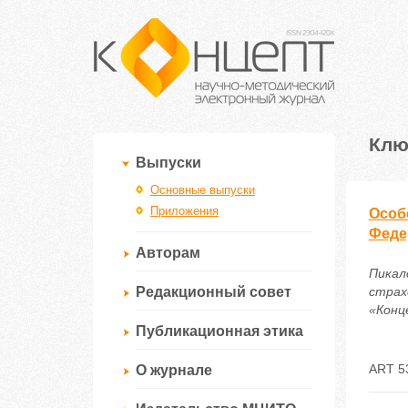
Клю
Выпуски
Основные выпуски
Приложения
Особ
Феде
Авторам
Пикал
Редакционный совет
страх
«Конце
Публикационная этика
ART 5
О журнале