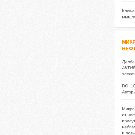
Ключе
мышл
МИК
НЕФ
Далбае
АКТИВ
электр
DOI 10
Автор
Микроо
от не
присут
небла
и пов