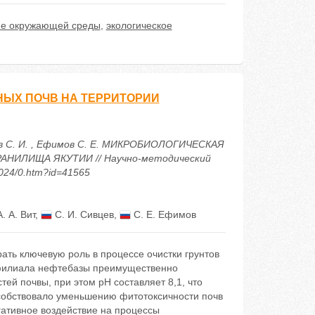
ие окружающей среды
,
экологическое
ЫХ ПОЧВ НА ТЕРРИТОРИИ
ивцев С. И. , Ефимов С. Е. МИКРОБИОЛОГИЧЕСКАЯ
ИЛИЩА ЯКУТИИ // Научно-методический
2024/0.htm?id=41565
. А. Вит
,
С. И. Сивцев
,
С. Е. Ефимов
ать ключевую роль в процессе очистки грунтов
х филиала нефтебазы преимущественно
ей почвы, при этом рН составляет 8,1, что
собствовало уменьшению фитотоксичности почв
ативное воздействие на процессы