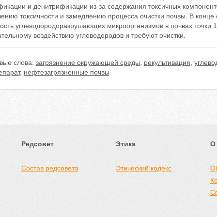
фикации и денитрификации из-за содержания токсичных компоненто
ению токсичности и замедлению процесса очистки почвы. В конце 
ость углеводородоразрушающих микроорганизмов в почвах точки 1.
тельному воздействию углеводородов и требуют очистки.
вые слова:
загрязнение окружающей среды
,
рекультивация
,
углево
епарат
,
нефтезагрязненные почвы
Редсовет
Этика
О
Состав редсовета
Этический кодекс
О
К
С