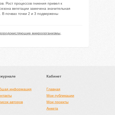
в. Рост процессов гниения привел к
сезона вегетации замечена значительная
 В почвах точки 2 и 3 подвержены
дородокисляющие микроорганизмы
,
 журнале
Кабинет
бщая информация
Главная
онтакты
Мои публикации
писок авторов
Мои проекты
Анкета