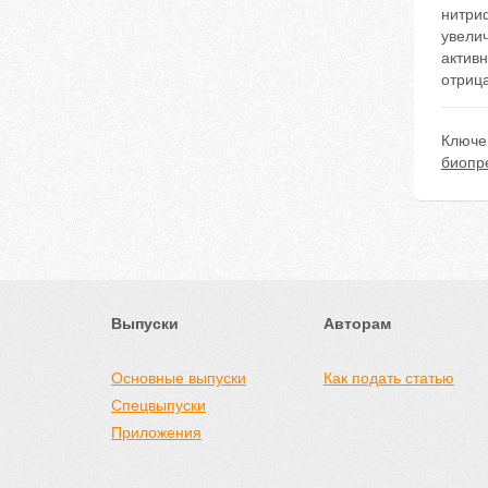
нитри
увелич
активн
отрица
Ключе
биопр
Выпуски
Авторам
Основные выпуски
Как подать статью
Спецвыпуски
Приложения