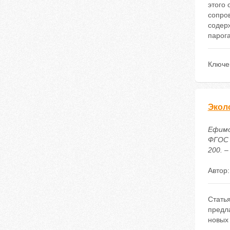
этого 
сопро
содер
парог
Ключе
Экол
Ефимо
ФГОС 
200. –
Автор
Стать
предл
новых 