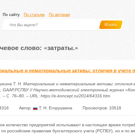
По сайту
По статьям
По авторам
Искать
чевое слово: «затраты.»
риальные и нематериальные активы: отличия в учете
шкина Т. Н. Материальные и нематериальные активы: отличия в
 GAAP,РСПБУ // Научно-методический электронный журнал «Конц
6. – С. 76–80. – URL: https://e-koncept.ru/2014/64316.htm
4316
Автор:
Т. Н. Егорушкина
Просмотров: 10518
ое количество предприятий испытывают в настоящее время потреб
о по российским правилам бухгалтерского учета (РСПБУ), но и по