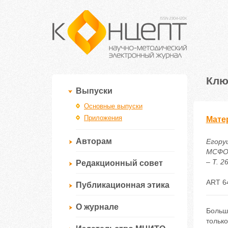
Клю
Выпуски
Основные выпуски
Приложения
Мате
Авторам
Егору
МСФО,
– Т. 2
Редакционный совет
ART 6
Публикационная этика
О журнале
Больш
тольк