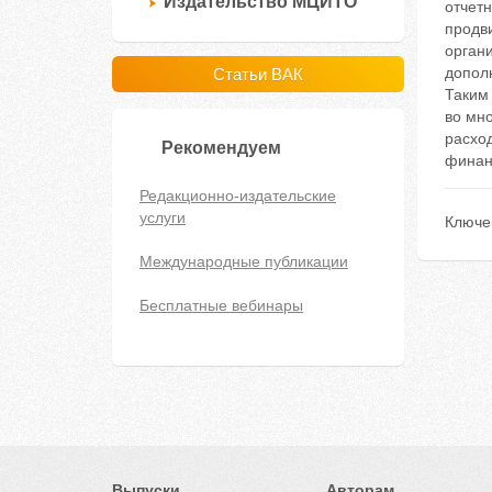
Издательство МЦИТО
отчет
продв
орган
допол
Статьи ВАК
Таким
во мно
расхо
Рекомендуем
финан
Редакционно-издательские
услуги
Ключе
Международные публикации
Бесплатные вебинары
Выпуски
Авторам