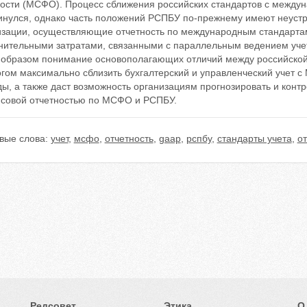
ности (МСФО). Процесс сближения российских стандартов с между
инулся, однако часть положений РСПБУ по-прежнему имеют неустр
изации, осуществляющие отчетность по международным стандартам
нительными затратами, связанными с параллельным ведением учет
 образом понимание основополагающих отличий между российской
гом максимально сблизить бухгалтерский и управленческий учет с
ды, а также даст возможность организациям прогнозировать и кон
совой отчетностью по МСФО и РСПБУ.
вые слова:
учет
,
мсфо
,
отчетность
,
gaap
,
рспбу
,
стандарты учета
,
о
Редсовет
Этика
О