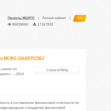
Проекты МЦИТО
|
Личный кабинет
|
EN
85839660
17167932
 по МСФО, GAAP,РСПБУ
 учете по
Статья в РИНЦ
епт». – 2014.
ность в составлении финансовой отчетности не
 международным стандартам финансовой