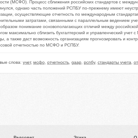
ности (МСФО). Процесс сближения российских стандартов с между
инулся, однако часть положений РСПБУ по-прежнему имеют неустр
изации, осуществляющие отчетность по международным стандартам
нительными затратами, связанными с параллельным ведением учет
 образом понимание основополагающих отличий между российской
гом максимально сблизить бухгалтерский и управленческий учет с
ды, а также даст возможность организациям прогнозировать и кон
совой отчетностью по МСФО и РСПБУ.
вые слова:
учет
,
мсфо
,
отчетность
,
gaap
,
рспбу
,
стандарты учета
,
о
Редсовет
Этика
О