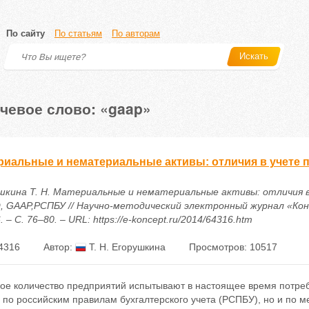
По сайту
По статьям
По авторам
Искать
чевое слово: «gaap»
риальные и нематериальные активы: отличия в учете
шкина Т. Н. Материальные и нематериальные активы: отличия в
 GAAP,РСПБУ // Научно-методический электронный журнал «Конц
6. – С. 76–80. – URL: https://e-koncept.ru/2014/64316.htm
4316
Автор:
Т. Н. Егорушкина
Просмотров: 10517
ое количество предприятий испытывают в настоящее время потреб
о по российским правилам бухгалтерского учета (РСПБУ), но и по