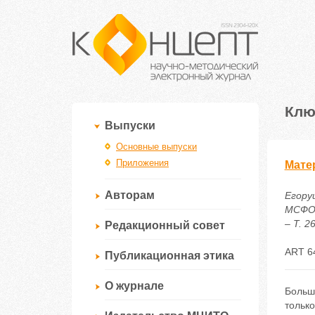
Клю
Выпуски
Основные выпуски
Приложения
Мате
Авторам
Егору
МСФО,
– Т. 2
Редакционный совет
ART 6
Публикационная этика
О журнале
Больш
тольк