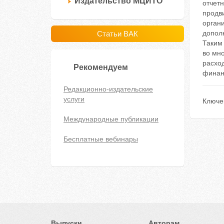
Издательство МЦИТО
отчет
продв
орган
допол
Статьи ВАК
Таким
во мно
расхо
Рекомендуем
финан
Редакционно-издательские
услуги
Ключе
Международные публикации
Бесплатные вебинары
Выпуски
Авторам