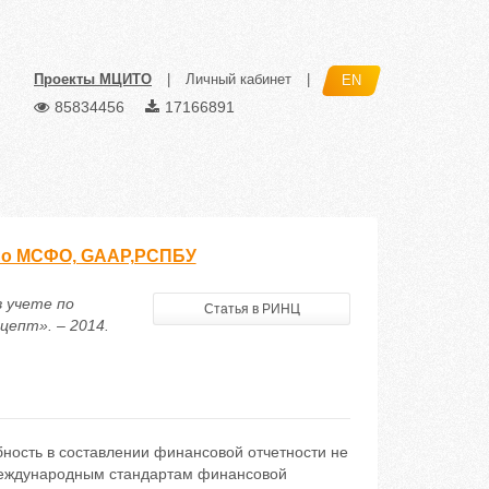
Проекты МЦИТО
|
Личный кабинет
|
EN
85834456
17166891
 по МСФО, GAAP,РСПБУ
 учете по
Статья в РИНЦ
епт». – 2014.
ность в составлении финансовой отчетности не
 международным стандартам финансовой