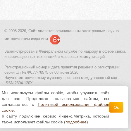
© 2008-2026, Сайт является
официальным электронным
научно-
методическим изданием.
Зарегистрирован в Федеральной службе по надзору в сфере связи,
информационных технологий и массовых коммуникаций.
Регистрационный номер и дата принятия решения о регистрации:
серия Эл № ФС77-78575 от 08 июля 2020 г
Научно-методическому журналу присвоен международный код
ISSN 2304-120X
Мы используем файлы cookie, чтобы улучшить сайт
МЦИТО
|
Школьные олимпиады и онлайн конкурсы для детей
|
для вас. Продолжая пользоваться сайтом, вы
Политика использования файлов cookie
|
Политика обработки и
защиты персональных данных
соглашаетесь с
Политикой использования файлов
Ок
cookie
.
Все материалы доступны по
лицензии Creative
К сайту подключен сервис Яндекс.Метрика, который
Commons С указанием авторства 4.0 Всемирная
.
также использует файлы cookie (
подробнее
)