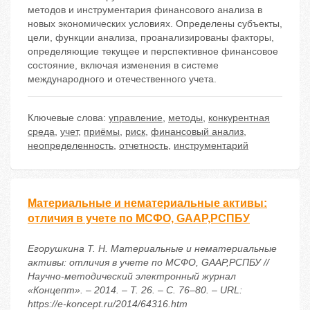
методов и инструментария финансового анализа в
новых экономических условиях. Определены субъекты,
цели, функции анализа, проанализированы факторы,
определяющие текущее и перспективное финансовое
состояние, включая изменения в системе
международного и отечественного учета.
Ключевые слова:
управление
,
методы
,
конкурентная
среда
,
учет
,
приёмы
,
риск
,
финансовый анализ
,
неопределенность
,
отчетность
,
инструментарий
Материальные и нематериальные активы:
отличия в учете по МСФО, GAAP,РСПБУ
Егорушкина Т. Н. Материальные и нематериальные
активы: отличия в учете по МСФО, GAAP,РСПБУ //
Научно-методический электронный журнал
«Концепт». – 2014. – Т. 26. – С. 76–80. – URL:
https://e-koncept.ru/2014/64316.htm