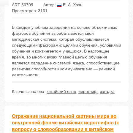
ART 56709
Автор:
Е. А. Хван
Просмотров: 3161
В каждом учебном заведении на основе объективных
факторов обучения вырабатывается своя
методическая система, которая обуславливается
следующими факторами: целями обучения, условиями
обучения и контингентом учащихся. В настоящее
время, во многих вузах главной целью обучения
является овладение системой языка, способствующее
развитию способности к коммуникативно — речевой
деятельности.
Ключевые слова:
китайский язык
,
иероглиф
,
загадка
Отражение национальной картины мира во
внутренней форме китайских иероглифов (к
вопросу о словообразовании в китайском