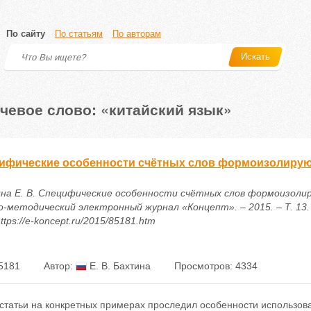
По сайту
По статьям
По авторам
Искать
чевое слово: «китайский язык»
ифические особенности счётных слов формоизолиру
на Е. В. Специфические особенности счётных слов формоизолир
о-методический электронный журнал «Концепт». – 2015. – Т. 13. 
ttps://e-koncept.ru/2015/85181.htm
5181
Автор:
Е. В. Бахтина
Просмотров: 4334
статьи на конкретных примерах проследил особенности использов