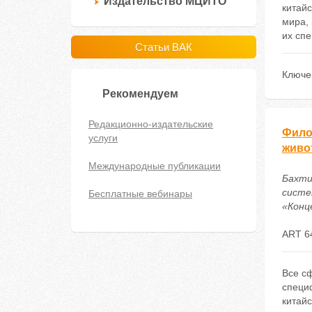
Издательство МЦИТО
китай
мира, 
их спе
Статьи ВАК
Ключе
Рекомендуем
Редакционно-издательские
Фило
услуги
живо
Международные публикации
Бахти
систе
Бесплатные вебинары
«Конце
ART 6
Все сф
специ
китайс