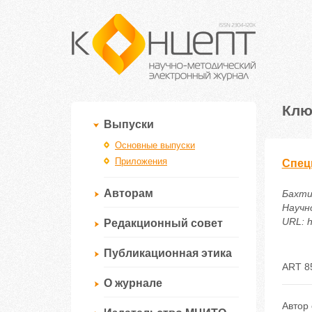
Клю
Выпуски
Основные выпуски
Приложения
Спец
Авторам
Бахти
Научн
URL: h
Редакционный совет
Публикационная этика
ART 8
О журнале
Автор 