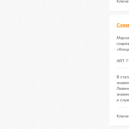
Ключе
Совм
Марха
совре
«Конце
ART 7
В ста
знамен
Левин
знаме
и служ
Ключе