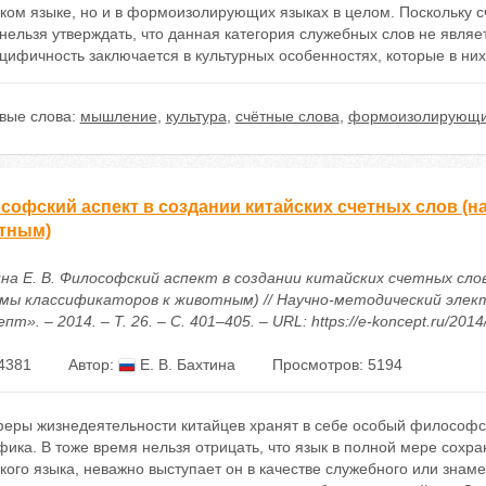
ском языке, но и в формоизолирующих языках в целом. Поскольку 
нельзя утверждать, что данная категория служебных слов не явля
цифичность заключается в культурных особенностях, которые в ни
вые слова:
мышление
,
культура
,
счётные слова
,
формоизолирующи
софский аспект в создании китайских счетных слов (н
тным)
на Е. В. Философский аспект в создании китайских счетных сло
мы классификаторов к животным) // Научно-методический элек
пт». – 2014. – Т. 26. – С. 401–405. – URL: https://e-koncept.ru/201
4381
Автор:
Е. В. Бахтина
Просмотров: 5194
еры жизнедеятельности китайцев хранят в себе особый философски
фика. В тоже время нельзя отрицать, что язык в полной мере сох
кого языка, неважно выступает он в качестве служебного или знам