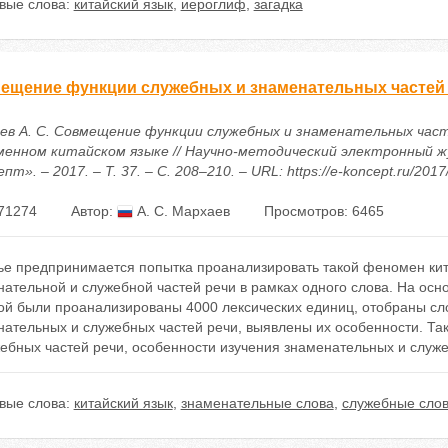
вые слова:
китайский язык
,
иероглиф
,
загадка
ещение функции служебных и знаменательных частей 
ев А. С. Совмещение функции служебных и знаменательных част
менном китайском языке // Научно-методический электронный ж
пт». – 2017. – Т. 37. – С. 208–210. – URL: https://e-koncept.ru/201
71274
Автор:
А. С. Мархаев
Просмотров: 6465
тье предпринимается попытка проанализировать такой феномен кит
ательной и служебной частей речи в рамках одного слова. На осно
ой были проанализированы 4000 лексических единиц, отобраны с
нательных и служебных частей речи, выявлены их особенности. Т
ебных частей речи, особенности изучения знаменательных и служе
вые слова:
китайский язык
,
знаменательные слова
,
служебные сло