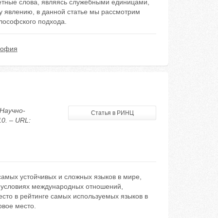
етные слова, являясь служебными единицами,
у явлению, в данной статье мы рассмотрим
лософского подхода.
софия
Научно-
Статья в РИНЦ
0. – URL:
самых устойчивых и сложных языков в мире,
в условиях международных отношений,
место в рейтинге самых используемых языков в
рвое место.