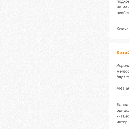
подхо
не ме
особе
Ключе
Кита
Асрат
методи
https:
ART 5
Данная
однак
китайс
интерн