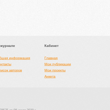
 журнале
Кабинет
бщая информация
Главная
онтакты
Мои публикации
писок авторов
Мои проекты
Анкета