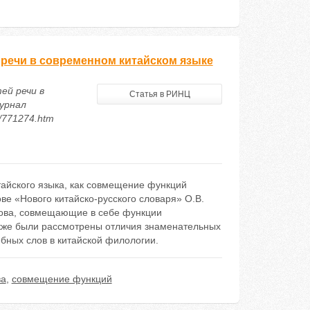
речи в современном китайском языке
ей речи в
Статья в РИНЦ
урнал
7/771274.htm
айского языка, как совмещение функций
ве «Нового китайско-русского словаря» О.В.
лова, совмещающие в себе функции
акже были рассмотрены отличия знаменательных
бных слов в китайской филологии.
ва
,
совмещение функций