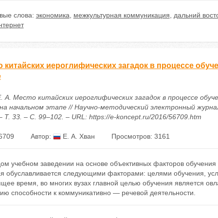
вые слова:
экономика
,
межкультурная коммуникация
,
дальний вост
нтернет
о китайских иероглифических загадок в процессе обуч
е
Е. А. Место китайских иероглифических загадок в процессе обуч
 на начальном этапе // Научно-методический электронный журна
– Т. 33. – С. 99–102. – URL: https://e-koncept.ru/2016/56709.htm
6709
Автор:
Е. А. Хван
Просмотров: 3161
дом учебном заведении на основе объективных факторов обучения 
ая обуславливается следующими факторами: целями обучения, усл
ящее время, во многих вузах главной целью обучения является ов
тию способности к коммуникативно — речевой деятельности.