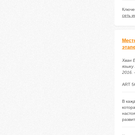
Ключе
сеть и
Мест
этап
Хван 
языку
2016. 
ART 5
В каж
котор
насто
разви