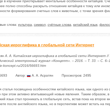
де в изучении приоткрывает ментальные особенности китайцев. Сч
нее полно способны раскрыть отношение китайцев к тому или ином
нности формирования счетных слов к животным, с точки зрения фи
вые слова:
культура
,
символ
,
счётные слова
,
китайский язык
,
фило
йская иероглифика в глобальной сети Интернет
ян А. А. Китайская иероглифика в глобальной сети Интернет // 
ческий электронный журнал «Концепт». – 2016. – Т. 33. – С. 6–1
//e-koncept.ru/2016/56693.htm
6693
Автор:
А. А. Асратян
Просмотров: 2495
 статья посвящена особенностям китайского языка, как одного из 
о при этом активно впитывающий новые явления. Таким образом, 
кий язык стал проникать в глобальную сеть, встав пока на второе 
ете после английского языка, но в перспективе может встать на пе