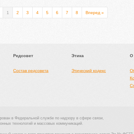
1
2
3
4
5
6
7
8
Вперед »
Редсовет
Этика
О
Состав редсовета
Этический кодекс
О
К
С
рован в Федеральной службе по надзору в сфере связи,
онных технологий и массовых коммуникаций.