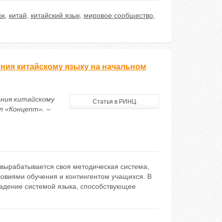
ок
,
китай
,
китайский язык
,
мировое сообщество
,
ения китайскому языку на начальном
ения китайскому
Статья в РИНЦ
л «Концепт». –
вырабатывается своя методическая система,
овиями обучения и контингентом учащихся. В
ладение системой языка, способствующее