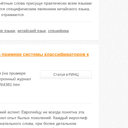
счётные слова присущи практически всем языкам
ется специфическим явлением китайского языка,
х отражаются.
е языки
,
китайский язык
,
специфика
а примере системы классификаторов к
в (на примере
Статья в РИНЦ
тронный журнал
4/64381.htm
й аспект. Европейцу не всегда понятна эта
ранил опыт былых поколений. Каждый иероглиф
енательного слова, при более детальном