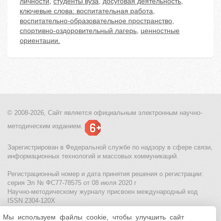
личности
,
студенты вуза
,
досуговая деятельность
,
ключевые слова: воспитательная работа
,
воспитательно-образовательное пространство
,
спортивно-оздоровительный лагерь
,
ценностные
ориентации.
© 2008-2026, Сайт является
официальным электронным
научно-
методическим изданием.
Зарегистрирован в Федеральной службе по надзору в сфере связи,
информационных технологий и массовых коммуникаций.
Регистрационный номер и дата принятия решения о регистрации:
серия Эл № ФС77-78575 от 08 июля 2020 г
Научно-методическому журналу присвоен международный код
ISSN 2304-120X
Мы используем файлы cookie, чтобы улучшить сайт
МЦИТО
|
Школьные олимпиады и онлайн конкурсы для детей
|