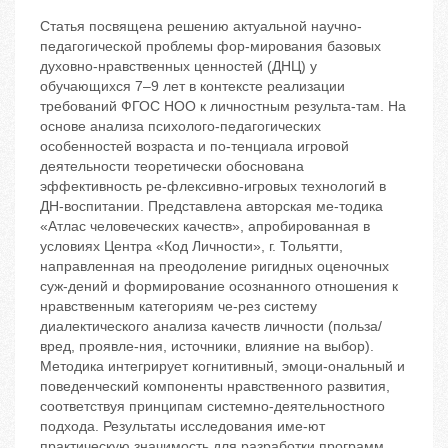
Статья посвящена решению актуальной научно-
педагогической проблемы фор-мирования базовых
духовно-нравственных ценностей (ДНЦ) у
обучающихся 7–9 лет в контексте реализации
требований ФГОС НОО к личностным результа-там. На
основе анализа психолого-педагогических
особенностей возраста и по-тенциала игровой
деятельности теоретически обоснована
эффективность ре-флексивно-игровых технологий в
ДН-воспитании. Представлена авторская ме-тодика
«Атлас человеческих качеств», апробированная в
условиях Центра «Код Личности», г. Тольятти,
направленная на преодоление ригидных оценочных
суж-дений и формирование осознанного отношения к
нравственным категориям че-рез систему
диалектического анализа качеств личности (польза/
вред, проявле-ния, источники, влияние на выбор).
Методика интегрирует когнитивный, эмоци-ональный и
поведенческий компоненты нравственного развития,
соответствуя принципам системно-деятельностного
подхода. Результаты исследования име-ют
практическую значимость для разработки программ