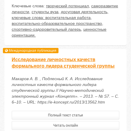
Ключевые слова:
творческий потенциал
,
саморазвитие
личности
,
студенты вуза
,
досуговая деятельность
,
ключевые слова: воспитательная работа
,
воспитательно-образовательное пространство
,
спортивно-оздоровительный лагерь
,
ценностные
ориентации.
Международная публикация
Исследование личностных качеств
формального лидера студенческой группы
Макаров А. В. , Подлесный К. А. Исследование
личностных качеств формального лидера
студенческой группы // Научно-методический
электронный журнал «Концепт». – 2013. – № S7. – С.
6–10. – URL: https://e-koncept.ru/2013/13562.htm
Полный текст статьи
Читать онлайн