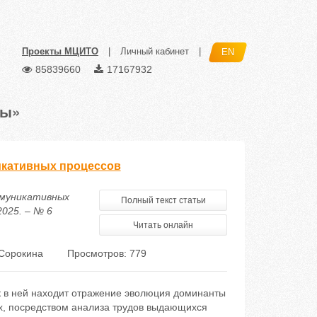
Проекты МЦИТО
|
Личный кабинет
|
EN
85839660
17167932
сы»
икативных процессов
ммуникативных
Полный текст статьи
025. – № 6
Читать онлайн
 Сорокина
Просмотров: 779
ак в ней находит отражение эволюция доминанты
ох, посредством анализа трудов выдающихся