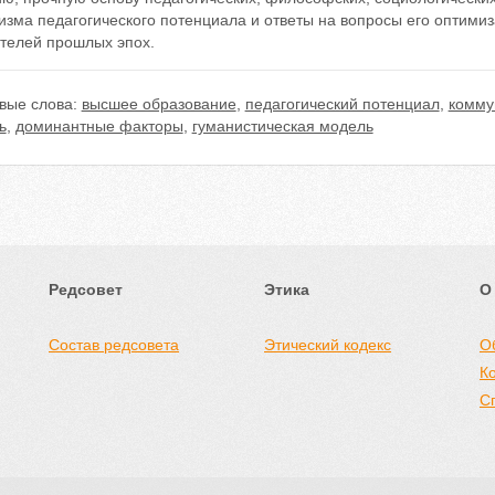
зма педагогического потенциала и ответы на вопросы его оптимиза
телей прошлых эпох.
вые слова:
высшее образование
,
педагогический потенциал
,
комму
ь
,
доминантные факторы
,
гуманистическая модель
Редсовет
Этика
О
Состав редсовета
Этический кодекс
О
К
С