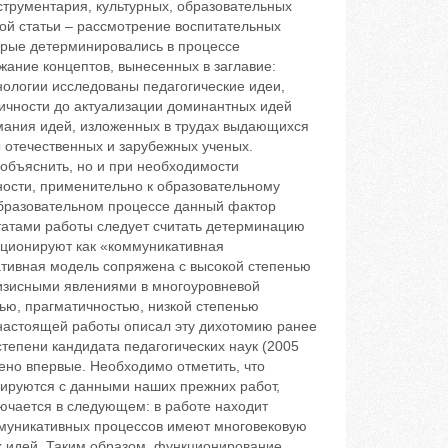
струментария, культурных, образовательных
ной статьи – рассмотрение воспитательных
орые детерминировались в процессе
ание концептов, вынесенных в заглавие:
нологии исследованы педагогические идеи,
тичности до актуализации доминантных идей
имания идей, изложенных в трудах выдающихся
 отечественных и зарубежных ученых.
объяснить, но и при необходимости
тности, применительно к образовательному
 образовательном процессе данный фактор
ьтатами работы следует считать детерминацию
кционируют как «коммуникативная
ативная модель сопряжена с высокой степенью
ризисными явлениями в многоуровневой
ью, прагматичностью, низкой степенью
 настоящей работы описал эту дихотомию ранее
тепени кандидата педагогических наук (2005
ено впервые. Необходимо отметить, что
ируются с данными наших прежних работ,
ючается в следующем: в работе находит
ммуникативных процессов имеют многовековую
х идей. Таким образом, функционирование