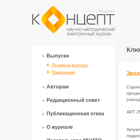
Клю
Выпуски
Основные выпуски
Приложения
Эвол
Авторам
Сорок
проце
(июнь)
Редакционный совет
ART 2
Публикационная этика
О журнале
Актуал
педаг