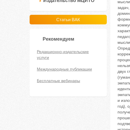
Издательство МЦИТО
мыслит
задач,
домин
форми
Статьи ВАК
коммун
харак
педаг
Рекомендуем
мысли
Опред
Редакционно-издательские
коррек
услуги
проце
нельз
Международные публикации
двух 
(гума
Бесплатные вебинары
эмпат
идент
эмпат
и изло
год),
получ
проше
подтв
истор