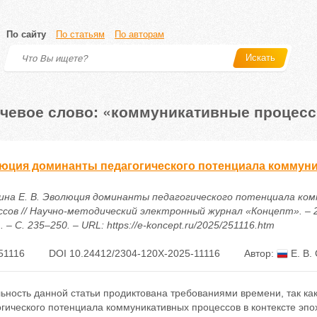
По сайту
По статьям
По авторам
Искать
чевое слово: «коммуникативные процес
юция доминанты педагогического потенциала коммун
ина Е. В. Эволюция доминанты педагогического потенциала ко
ссов // Научно-методический электронный журнал «Концепт». – 2
. – С. 235–250. – URL: https://e-koncept.ru/2025/251116.htm
51116
DOI 10.24412/2304-120X-2025-11116
Автор:
Е. В.
ьность данной статьи продиктована требованиями времени, так к
огического потенциала коммуникативных процессов в контексте эп