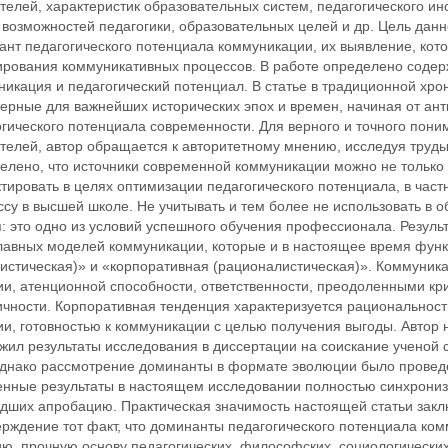
елей, характеристик образовательных систем, педагогического ин
 возможностей педагогики, образовательных целей и др. Цель дан
ант педагогического потенциала коммуникации, их выявление, кот
рования коммуникативных процессов. В работе определено содерж
икация и педагогический потенциал. В статье в традиционной хро
терные для важнейших исторических эпох и времен, начиная от ан
огического потенциала современности. Для верного и точного пон
телей, автор обращается к авторитетному мнению, исследуя труды
елено, что источники современной коммуникации можно не только 
тировать в целях оптимизации педагогического потенциала, в час
ссу в высшей школе. Не учитывать и тем более не использовать в
я: это одно из условий успешного обучения профессионала. Резул
главных моделей коммуникации, которые и в настоящее время фун
нистическая)» и «корпоративная (рационалистическая)». Коммуник
ии, атенционной способности, ответственности, преодоленными к
ичности. Корпоративная тенденция характеризуется рациональност
ии, готовностью к коммуникации с целью получения выгоды. Автор
жил результаты исследования в диссертации на соискание ученой с
 однако рассмотрение доминанты в формате эволюции было провед
енные результаты в настоящем исследовании полностью синхрониз
дших апробацию. Практическая значимость настоящей статьи закл
ерждение тот факт, что доминанты педагогического потенциала ко
ию, прочную основу педагогических, философских, социологически