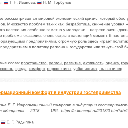
ы:
Т. Н. Иванова
,
Н. М. Горбунов
ье рассматривается мировой экономический кризис, который обост
ов. Множество проблем таких как: безработица, снижение уровня 
го населения особенно заметно у молодежи – назрели очень давно
е проблемы оказались очень остры в настоящий момент. В настоящ
образующими предприятиями, огромную роль здесь играет политика
предприятием в политику региона и государства или тянуть свой б
вые слова:
пространство
,
регион
,
развитие
,
активность
,
оценка
,
гор
ичность
,
среда
,
комфорт
,
перспективы
,
урбанистика
,
тольяттинец
рмационный комфорт в индустрии гостеприимства
ина Е. Г. Информационный комфорт в индустрии гостеприимств
 «Концепт». – 2018. – . – URL: https://e-koncept.ru/2018/0.htm?id=
:
Е. Г. Радыгина