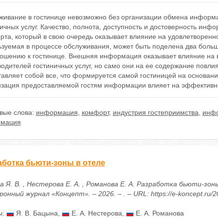
живание в гостинице невозможно без организации обмена информ
ичных услуг. Качество, полнота, доступность и достоверность ин
та, который в свою очередь оказывает влияние на удовлетворенно
ьзуемая в процессе обслуживания, может быть поделена два бол
ношению к гостинице. Внешняя информация оказывает влияние на
одителей гостиничных услуг, но само они на ее содержание повли
тавляет собой все, что формируется самой гостиницей на основан
изация предоставляемой гостям информации влияет на эффективно
вые слова:
информация
,
комфорт
,
индустрия гостеприимства
,
инф
мация
аботка бьюти-зоны в отеле
 Я. В. , Нестерова Е. А. , Романова Е. А. Разработка бьюти-зон
онный журнал «Концепт». – 2026. – . – URL: https://e-koncept.ru/
ы:
Я. В. Бацына
,
Е. А. Нестерова
,
Е. А. Романова