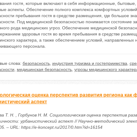
вания гостя, которые включают в себя информационные, бытовые, 
вые аспекты. Обеспечение полного комплекса комфортных условий
асности пребывания гостя в средстве размещения, где большое зн
асности. Под медицинской безопасностью понимается состояние за
чного рода медицинских угроз. Обеспечение медицинской безопасн
ержанием здоровья гостя во время пребывания в средстве размеще
нского характера, а также обеспечением условий, направленных н
живающего персонала.
вые слова:
безопасность
,
индустрия туризма и гостеприимства
,
сре
асности
,
медицинская безопасность
,
угрозы медицинского характер
ологическая оценка перспектив развития региона как 
нистический аспект
ва Т. Н. , Горбунов Н. М. Социологическая оценка перспектив ра
ичности: урбанистический аспект // Научно-методический электр
5. – URL: https://e-koncept.ru/2017/0.htm?id=16154