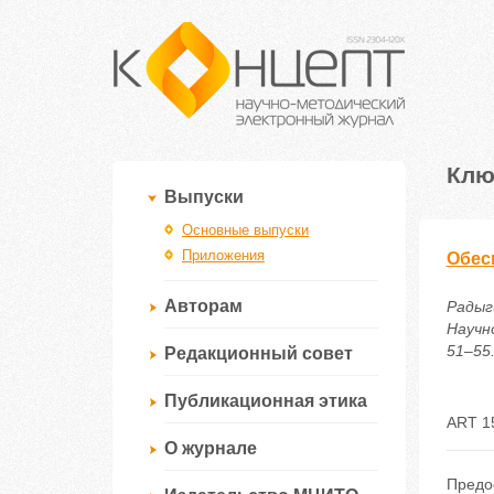
Клю
Выпуски
Основные выпуски
Приложения
Обес
Авторам
Радыг
Научн
51–55.
Редакционный совет
Публикационная этика
ART 1
О журнале
Предо