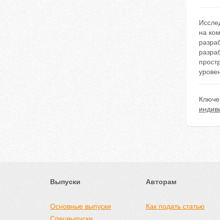
Иссле
на ком
разраб
разраб
простр
уровен
Ключе
индив
Выпуски
Авторам
Основные выпуски
Как подать статью
Спецвыпуски