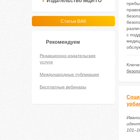
Издательство МЦИТО
пребы
право
безоп
Статьи ВАК
безоп
разли
с подд
медици
Рекомендуем
обслу
Редакционно-издательские
услуги
Ключе
безоп
Международные публикации
Бесплатные вебинары
Соци
урба
Ивано
идент
101–10