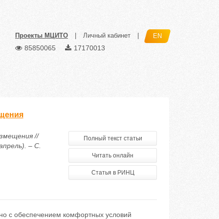
Проекты МЦИТО
|
Личный кабинет
|
EN
85850065
17170013
ещения
змещения //
Полный текст статьи
прель). – С.
Читать онлайн
Статья в РИНЦ
зано с обеспечением комфортных условий