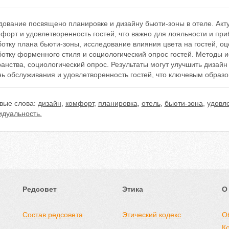
дование посвящено планировке и дизайну бьюти-зоны в отеле. Акт
форт и удовлетворенность гостей, что важно для лояльности и пр
отку плана бьюти-зоны, исследование влияния цвета на гостей, о
отку форменного стиля и социологический опрос гостей. Методы и
анства, социологический опрос. Результаты могут улучшить дизайн
ь обслуживания и удовлетворенность гостей, что ключевым образо
вые слова:
дизайн
,
комфорт
,
планировка
,
отель
,
бьюти-зона
,
удовле
идуальность.
Редсовет
Этика
О
Состав редсовета
Этический кодекс
О
К