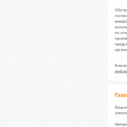
Обслу
гостин
комфор
испол
по от
произв
предс
орган
Ключе
инфор
Разр
Бацына
электр
Автор