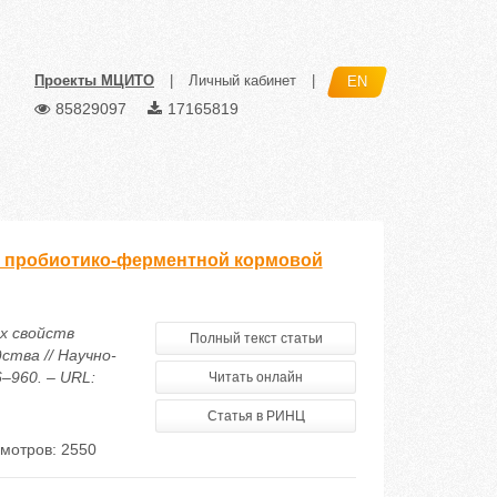
Проекты МЦИТО
|
Личный кабинет
|
EN
85829097
17165819
й пробиотико-ферментной кормовой
х свойств
Полный текст статьи
тва // Научно-
–960. – URL:
Читать онлайн
Статья в РИНЦ
мотров: 2550