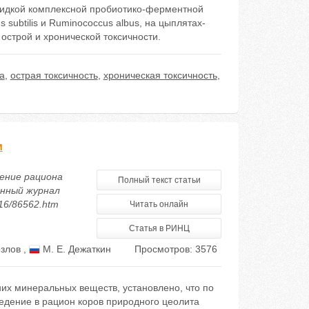
 жидкой комплексной пробиотико-ферментной
s subtilis и Ruminococcus albus, на цыплятах-
строй и хронической токсичности.
а
,
острая токсичность
,
хроническая токсичность
,
м
щение рациона
Полный текст статьи
онный журнал
016/86562.htm
Читать онлайн
Статья в РИНЦ
озлов
,
М. Е. Дежаткин
Просмотров: 3576
их минеральных веществ, установлено, что по
дение в рацион коров природного цеолита