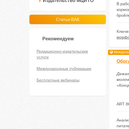
Издательство МЦИТО
В раб
кормов
бройл
Статьи ВАК
Ключе
морфо
Рекомендуем
Редакционно-издательские
Междунар
услуги
Обог
Международные публикации
Дежатк
молоч
Бесплатные вебинары
«Конце
ART 8
Анализ
питат