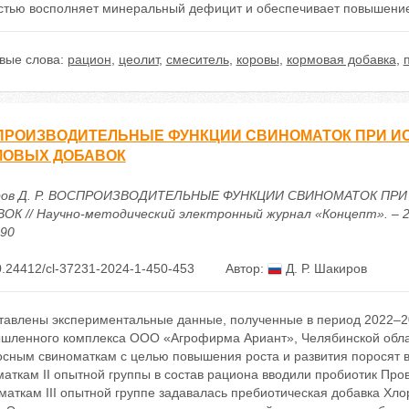
стью восполняет минеральный дефицит и обеспечивает повышение
вые слова:
рацион
,
цеолит
,
смеситель
,
коровы
,
кормовая добавка
,
ПРОИЗВОДИТЕЛЬНЫЕ ФУНКЦИИ СВИНОМАТОК ПРИ И
МОВЫХ ДОБАВОК
ров Д. Р. ВОСПРОИЗВОДИТЕЛЬНЫЕ ФУНКЦИИ СВИНОМАТОК ПР
К // Научно-методический электронный журнал «Концепт». – 2024.
390
.24412/cl-37231-2024-1-450-453
Автор:
Д. Р. Шакиров
тавлены экспериментальные данные, полученные в период 2022–20
шленного комплекса ООО «Агрофирма Ариант», Челябинской обла
осным свиноматкам с целью повышения роста и развития поросят 
аткам II опытной группы в состав рациона вводили пробиотик Пров
аткам III опытной группе задавалась пребиотическая добавка Хлор