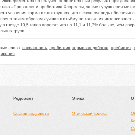
. Экспериментально получен положительный результат при добавл
отика «Проваген» и пребиотика Хлореллы, за счет улучшения мик
его усвоения корма в этих группах, что в свою очередь обеспечил
влено таким образом лучшая к отъёму не только их интенсивность р
 в гнезде 10,5 голов поросят, что на 11,1 и 11,7% больше, чем сох
льных групп.
вые слова:
сохранность
,
пробиотик
,
кормовая добавка
,
пребиотик
,
ивания
Редсовет
Этика
О
Состав редсовета
Этический кодекс
О
К
С