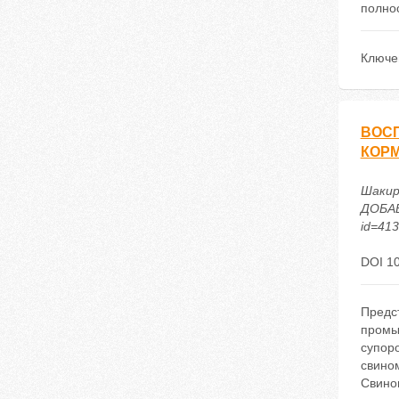
полно
Ключе
ВОС
КОР
Шаки
ДОБАВО
id=41
DOI 10
Предс
промы
супор
свином
Свином