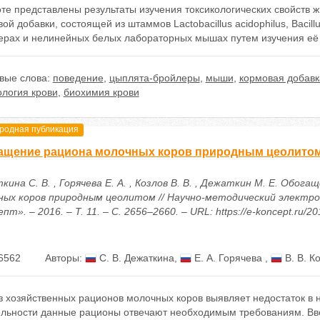
оте представлены результаты изучения токсикологических свойств
ой добавки, состоящей из штаммов Lactobacillus acidophilus, Bacillu
ерах и нелинейных белых лабораторных мышах путем изучения её о
вые слова:
поведение
,
цыплята-бройлеры
,
мыши
,
кормовая добавк
логия крови
,
биохимия крови
одная публикация
ащение рациона молочных коров природным цеолито
ина С. В. , Горячева Е. А. , Козлов В. В. , Дежаткин М. Е. Обога
ных коров природным цеолитом // Научно-методический электр
пт». – 2016. – Т. 11. – С. 2656–2660. – URL: https://e-koncept.ru/2
6562
Авторы:
С. В. Дежаткина
,
Е. А. Горячева
,
В. В. К
 хозяйственных рационов молочных коров выявляет недостаток в н
ельности данные рационы отвечают необходимым требованиям. Вве