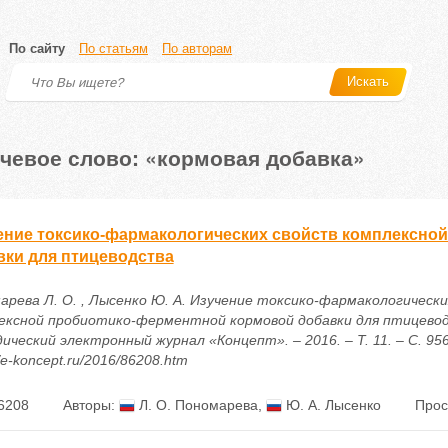
По сайту
По статьям
По авторам
Искать
чевое слово: «кормовая добавка»
ение токсико-фармакологических свойств комплексно
вки для птицеводства
арева Л. О. , Лысенко Ю. А. Изучение токсико-фармакологически
ексной пробиотико-ферментной кормовой добавки для птицеводс
ческий электронный журнал «Концепт». – 2016. – Т. 11. – С. 956
//e-koncept.ru/2016/86208.htm
6208
Авторы:
Л. О. Пономарева
,
Ю. А. Лысенко
Прос