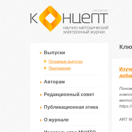
Клю
Выпуски
Основные выпуски
Приложения
Изуч
доба
Авторам
Поном
Редакционный совет
компл
методи
https:
Публикационная этика
ART 8
О журнале