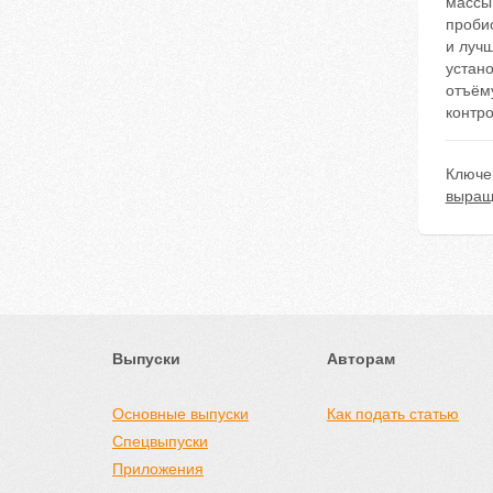
массы
проби
и лучш
устано
отъёму
контро
Ключе
выращ
Выпуски
Авторам
Основные выпуски
Как подать статью
Спецвыпуски
Приложения