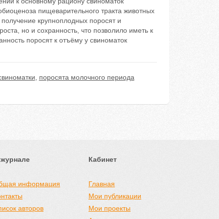
ении к основному рациону свиноматок
робиоценоза пищеварительного тракта животных
о получение крупноплодных поросят и
оста, но и сохранность, что позволило иметь к
ранность поросят к отъёму у свиноматок
свиноматки
,
поросята молочного периода
 журнале
Кабинет
бщая информация
Главная
онтакты
Мои публикации
писок авторов
Мои проекты