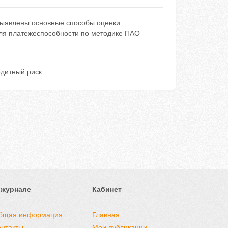
 выявлены основные способы оценки
еля платежеспособности по методике ПАО
едитный риск
 журнале
Кабинет
бщая информация
Главная
онтакты
Мои публикации