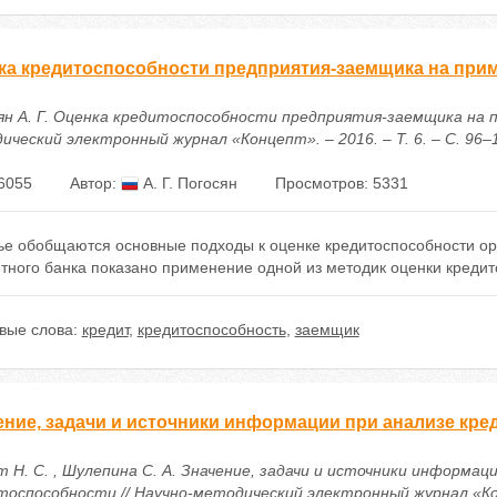
ка кредитоспособности предприятия-заемщика на при
ян А. Г. Оценка кредитоспособности предприятия-заемщика на п
ческий электронный журнал «Концепт». – 2016. – Т. 6. – С. 96–100
6055
Автор:
А. Г. Погосян
Просмотров: 5331
тье обобщаются основные подходы к оценке кредитоспособности ор
тного банка показано применение одной из методик оценки кредит
вые слова:
кредит
,
кредитоспособность
,
заемщик
ение, задачи и источники информации при анализе кр
 Н. С. , Шулепина С. А. Значение, задачи и источники информац
тоспособности // Научно-методический электронный журнал «Ко