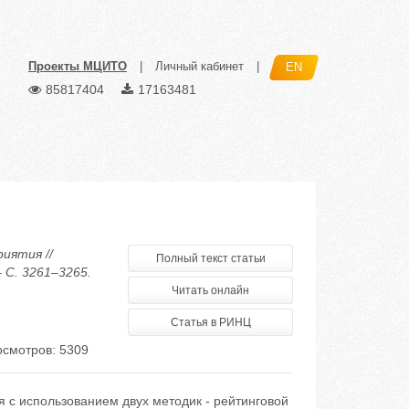
Проекты МЦИТО
|
Личный кабинет
|
EN
85817404
17163481
иятия //
Полный текст статьи
 С. 3261–3265.
Читать онлайн
Статья в РИНЦ
смотров: 5309
я с использованием двух методик - рейтинговой