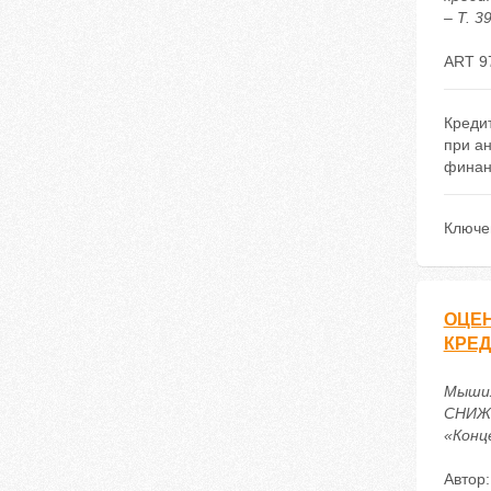
– Т. 3
ART 9
Креди
при а
финан
Ключе
ОЦЕН
КРЕ
Мыши
СНИЖЕ
«Конце
Автор