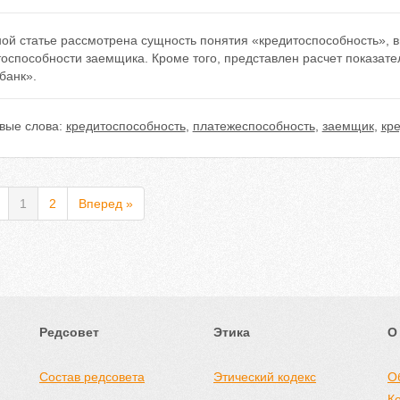
ной статье рассмотрена сущность понятия «кредитоспособность»,
тоспособности заемщика. Кроме того, представлен расчет показат
банк».
вые слова:
кредитоспособность
,
платежеспособность
,
заемщик
,
кр
1
2
Вперед »
Редсовет
Этика
О
Состав редсовета
Этический кодекс
О
К