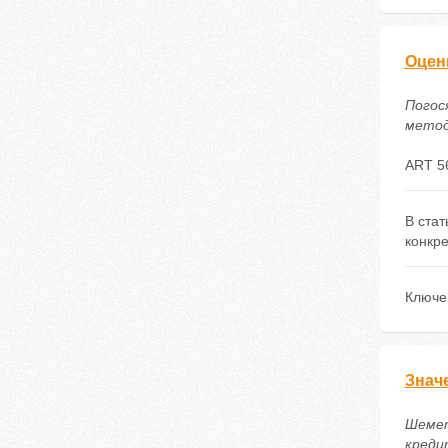
Оцен
Погос
методи
ART 5
В ста
конкре
Ключе
Знач
Шемет
креди