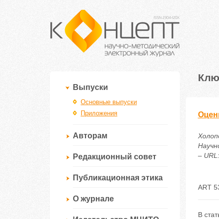
Клю
Выпуски
Основные выпуски
Приложения
Оцен
Авторам
Холоп
Научн
– URL:
Редакционный совет
Публикационная этика
ART 5
О журнале
В стат