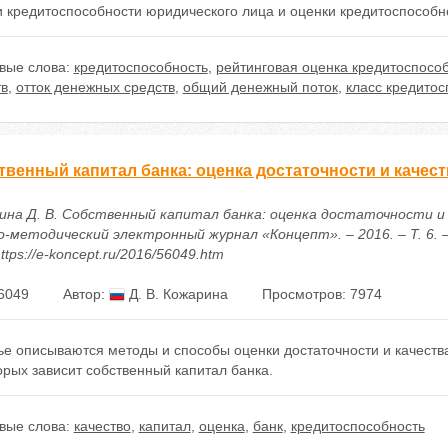
и кредитоспособности юридического лица и оценки кредитоспособн
вые слова:
кредитоспособность
,
рейтинговая оценка кредитоспосо
тв
,
отток денежных средств
,
общий денежный поток
,
класс кредитос
твенный капитал банка: оценка достаточности и качест
ина Д. В. Собственный капитал банка: оценка достаточности и 
-методический электронный журнал «Концепт». – 2016. – Т. 6. –
ttps://e-koncept.ru/2016/56049.htm
6049
Автор:
Д. В. Кожарина
Просмотров: 7974
ье описываются методы и способы оценки достаточности и качеств
орых зависит собственный капитал банка.
вые слова:
качество
,
капитал
,
оценка
,
банк
,
кредитоспособность