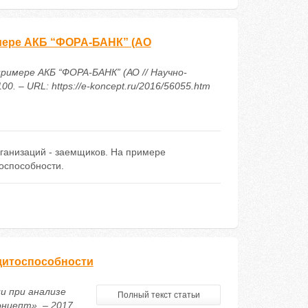
мере АКБ “ФОРА-БАНК” (АО
римере АКБ “ФОРА-БАНК” (АО // Научно-
. – URL: https://e-koncept.ru/2016/56055.htm
ганизаций - заемщиков. На примере
оспособности.
едитоспособности
ии при анализе
Полный текст статьи
нцепт». – 2017.