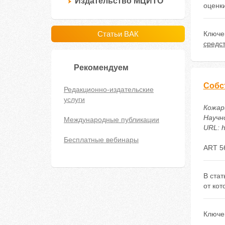
Издательство МЦИТО
оценк
Статьи ВАК
Ключе
средс
Рекомендуем
Собс
Редакционно-издательские
услуги
Кожар
Научно
Международные публикации
URL: h
Бесплатные вебинары
ART 5
В стат
от кот
Ключе