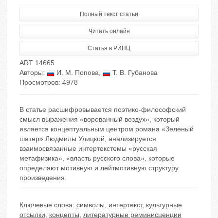
Полный текст статьи
Читать онлайн
Статья в РИНЦ
ART 14665
Авторы:
И. М. Попова
,
Т. В. Губанова
Просмотров: 4978
В статье расшифровывается поэтико-философский
смысл выражения «ворованный воздух», который
является концептуальным центром романа «Зеленый
шатер» Людмилы Улицкой, анализируется
взаимосвязанные интертекстемы «русская
метафизика», «власть русского слова», которые
определяют мотивную и лейтмотивную структуру
произведения.
Ключевые слова:
символы
,
интертекст
,
культурные
отсылки
,
концепты
,
литературные реминисценции