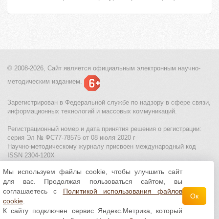
© 2008-2026, Сайт является
официальным электронным
научно-
методическим изданием.
Зарегистрирован в Федеральной службе по надзору в сфере связи,
информационных технологий и массовых коммуникаций.
Регистрационный номер и дата принятия решения о регистрации:
серия Эл № ФС77-78575 от 08 июля 2020 г
Научно-методическому журналу присвоен международный код
ISSN 2304-120X
Мы используем файлы cookie, чтобы улучшить сайт
МЦИТО
|
Школьные олимпиады и онлайн конкурсы для детей
|
для вас. Продолжая пользоваться сайтом, вы
Политика использования файлов cookie
|
Политика обработки и
защиты персональных данных
соглашаетесь с
Политикой использования файлов
Ок
cookie
.
Все материалы доступны по
лицензии Creative
К сайту подключен сервис Яндекс.Метрика, который
Commons С указанием авторства 4.0 Всемирная
.