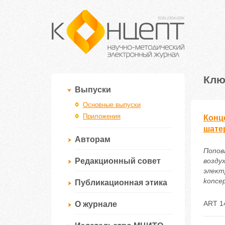
Клю
Выпуски
Основные выпуски
Приложения
Конц
шате
Авторам
Попов
Редакционный совет
возду
электр
koncep
Публикационная этика
ART 1
О журнале