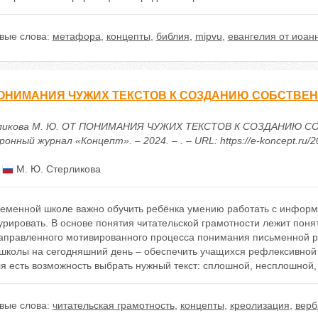
вые слова:
метафора
,
концепты
,
библия
,
mipvu
,
евангелия от иоан
ОНИМАНИЯ ЧУЖИХ ТЕКСТОВ К СОЗДАНИЮ СОБСТВЕ
икова М. Ю. ОТ ПОНИМАНИЯ ЧУЖИХ ТЕКСТОВ К СОЗДАНИЮ СОБ
онный журнал «Концепт». – 2024. – . – URL: https://e-koncept.ru/
:
М. Ю. Стерликова
ременной школе важно обучить ребёнка умению работать с информа
урировать. В основе понятия читательской грамотности лежит поня
аправленного мотивированного процесса понимания письменной р
 школы на сегодняшний день – обеспечить учащихся рефлексивной
ля есть возможность выбрать нужный текст: сплошной, несплошной
вые слова:
читательская грамотность
,
концепты
,
креолизация
,
верб