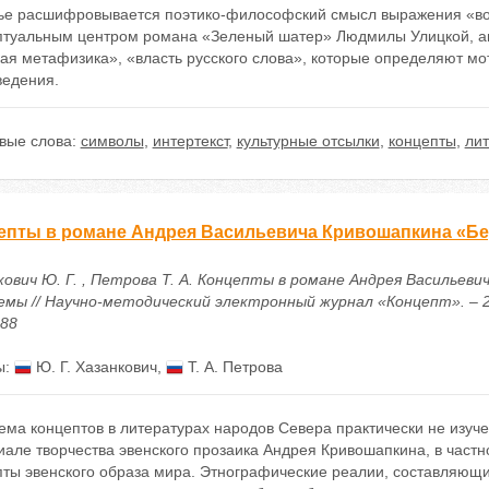
тье расшифровывается поэтико-философский смысл выражения «во
птуальным центром романа «Зеленый шатер» Людмилы Улицкой, а
ая метафизика», «власть русского слова», которые определяют мо
ведения.
вые слова:
символы
,
интертекст
,
культурные отсылки
,
концепты
,
ли
епты в романе Андрея Васильевича Кривошапкина «Бе
кович Ю. Г. , Петрова Т. А. Концепты в романе Андрея Васильев
мы // Научно-методический электронный журнал «Концепт». – 2022.
388
ы:
Ю. Г. Хазанкович
,
Т. А. Петрова
ма концептов в литературах народов Севера практически не изуче
але творчества эвенского прозаика Андрея Кривошапкина, в частн
пты эвенского образа мира. Этнографические реалии, составляющи