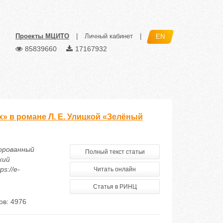
Проекты МЦИТО
|
Личный кабинет
|
EN
85839660
17167932
» в романе Л. Е. Улицкой «Зелёный
ворованный
Полный текст статьи
кий
s://e-
Читать онлайн
Статья в РИНЦ
ов: 4976