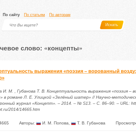
По сайту
По статьям
По авторам
Искать
чевое слово: «концепты»
ептуальность выражения «поэзия – ворованный воздух
р»
а И. М. , Губанова Т. В. Концептуальность выражения «поэзия – 
х» в романе Л. Е. Улицкой «Зелёный шатер» // Научно-методичес
онный журнал «Концепт». – 2014. – № S13. – С. 86–90. – URL: http
t.ru/2014/14665.htm
4665
Авторы:
И. М. Попова
,
Т. В. Губанова
Просмотр