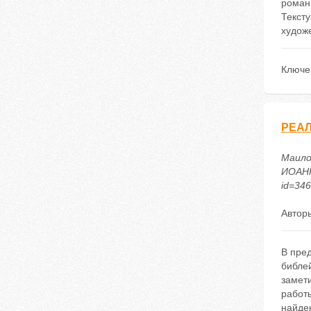
романн
Тексту
худож
Ключе
РЕАЛ
Маило
ИОАННА
id=34
Автор
В пред
библей
замети
работ
найде