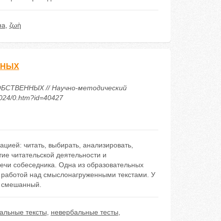
на
,
ζωὴ
ННЫХ
СТВЕННЫХ // Научно-методический
2024/0.htm?id=40427
цией: читать, выбирать, анализировать,
тие читательской деятельности и
ечи собеседника. Одна из образовательных
 работой над смыслонагруженными текстами. У
, смешанный.
альные тексты
,
невербальные тесты
,