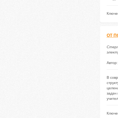
Ключе
ОТ П
Стерл
электр
Автор
В сов
структ
целен
задач
учите
Ключе