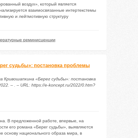
рованный воздух», который является
нализируется взаимосвязанные интертекстемы
тивную и лейтмотивную структуру
тературные реминисценции
рег судьбы»: постановка проблемы
ича Кривошапкина «Берег судьбы»: постановка
 – . – URL: https://e-koncept.ru/2022/0.htm?
на. В предложенной работе, впервые, на
ости его романа «Берег судьбы», выявляются
е основу национального образа мира, в