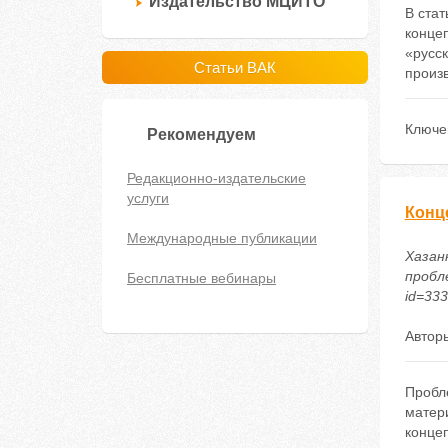
Издательство МЦИТО
В ста
конце
«русск
Статьи ВАК
произ
Ключе
Рекомендуем
Редакционно-издательские
услуги
Конц
Международные публикации
Хазан
пробле
Бесплатные вебинары
id=33
Автор
Пробле
матери
конце