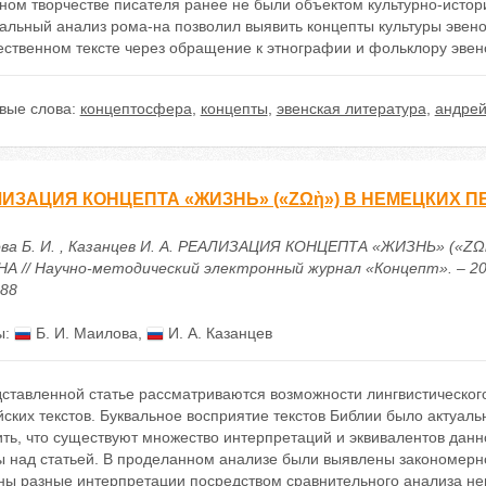
ом творчестве писателя ранее не были объектом культурно-истори
альный анализ рома-на позволил выявить концепты культуры эвено
ественном тексте через обращение к этнографии и фольклору эвен
вые слова:
концептосфера
,
концепты
,
эвенская литература
,
андрей
ИЗАЦИЯ КОНЦЕПТА «ЖИЗНЬ» («ΖΩὴ») В НЕМЕЦКИХ 
ва Б. И. , Казанцев И. А. РЕАЛИЗАЦИЯ КОНЦЕПТА «ЖИЗНЬ» (
 // Научно-методический электронный журнал «Концепт». – 2023. 
688
ы:
Б. И. Маилова
,
И. А. Казанцев
ставленной статье рассматриваются возможности лингвистического
ских текстов. Буквальное восприятие текстов Библии было актуаль
ть, что существуют множество интерпретаций и эквивалентов данн
ы над статьей. В проделанном анализе были выявлены закономерн
ны разные интерпретации посредством сравнительного анализа не