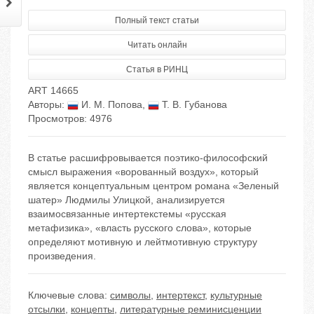
Полный текст статьи
Читать онлайн
Статья в РИНЦ
ART 14665
Авторы:
И. М. Попова
,
Т. В. Губанова
Просмотров: 4976
В статье расшифровывается поэтико-философский
смысл выражения «ворованный воздух», который
является концептуальным центром романа «Зеленый
шатер» Людмилы Улицкой, анализируется
взаимосвязанные интертекстемы «русская
метафизика», «власть русского слова», которые
определяют мотивную и лейтмотивную структуру
произведения.
Ключевые слова:
символы
,
интертекст
,
культурные
отсылки
,
концепты
,
литературные реминисценции