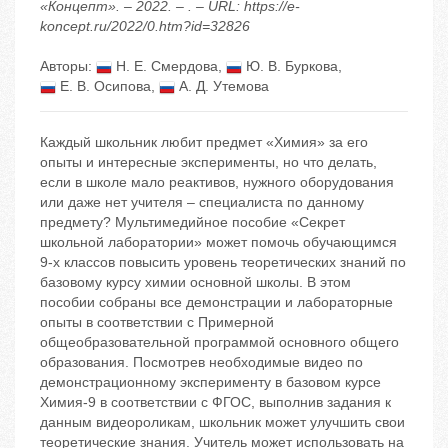
«Концепт». – 2022. – . – URL: https://e-
koncept.ru/2022/0.htm?id=32826
Авторы:
Н. Е. Смердова
,
Ю. В. Буркова
,
Е. В. Осипова
,
А. Д. Утемова
Каждый школьник любит предмет «Химия» за его
опыты и интересные эксперименты, но что делать,
если в школе мало реактивов, нужного оборудования
или даже нет учителя – специалиста по данному
предмету? Мультимедийное пособие «Секрет
школьной лаборатории» может помочь обучающимся
9-х классов повысить уровень теоретических знаний по
базовому курсу химии основной школы. В этом
пособии собраны все демонстрации и лабораторные
опыты в соответствии с Примерной
общеобразовательной программой основного общего
образования. Посмотрев необходимые видео по
демонстрационному эксперименту в базовом курсе
Химия-9 в соответствии с ФГОС, выполнив задания к
данным видеороликам, школьник может улучшить свои
теоретические знания. Учитель может использовать на