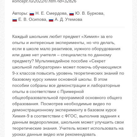
koncept.ru/2022/0.htm?id=32826
Авторы:
Н. Е. Смердова
,
Ю. В. Буркова
,
Е. В. Осипова
,
А. Д. Утемова
Каждый школьник любит предмет «Химия» за его
опыты и интересные эксперименты, но что делать,
если в школе мало реактивов, нужного оборудования
или даже нет учителя – специалиста по данному
предмету? Мультимедийное пособие «Секрет
школьной лаборатории» может помочь обучающимся
9-х классов повысить уровень теоретических знаний по
базовому курсу химии основной школы. В этом
пособии собраны все демонстрации и лабораторные
опыты в соответствии с Примерной
общеобразовательной программой основного общего
образования. Посмотрев необходимые видео по
демонстрационному эксперименту в базовом курсе
Химия-9 в соответствии с ФГОС, выполнив задания к
данным видеороликам, школьник может улучшить свои
теоретические знания. Учитель может использовать на
уроках данные видео или рекомендовать