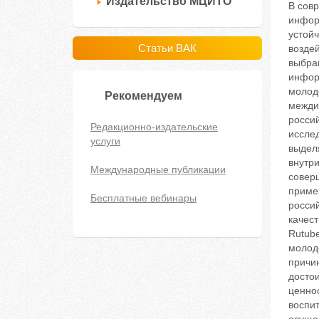
Издательство МЦИТО
В сов
инфор
устойч
Статьи ВАК
возде
выбран
инфор
молод
Рекомендуем
межди
росси
Редакционно-издательские
иссле
услуги
выдел
внутри
Международные публикации
совер
приме
Бесплатные вебинары
россий
качес
Rutube
молод
причин
достои
ценно
воспит