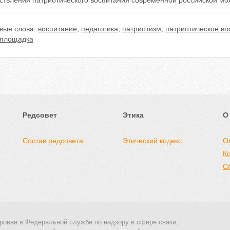
ствления патриотического воспитания современной российской мо
вые слова:
воспитание
,
педагогика
,
патриотизм
,
патриотическое во
площадка
Редсовет
Этика
О
Состав редсовета
Этический кодекс
О
К
С
рован в Федеральной службе по надзору в сфере связи,