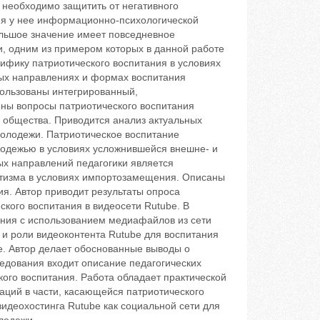
необходимо защитить от негативного
я у нее информационно-психологической
ольшое значение имеет повседневное
, одним из примером которых в данной работе
ифику патриотического воспитания в условиях
ых направлениях и формах воспитания
пользованы интегрированный,
ны вопросы патриотического воспитания
 общества. Приводится анализ актуальных
олодежи. Патриотическое воспитание
лодежью в условиях усложнившейся внешне- и
ых направлений педагогики является
отизма в условиях импортозамещения. Описаны
я. Автор приводит результаты опроса
кого воспитания в видеосети Rutube. В
ания с использованием медиафайлов из сети
 и роли видеоконтента Rutube для воспитания
е. Автор делает обоснованные выводы о
ледования входит описание педагогических
кого воспитания. Работа обладает практической
аций в части, касающейся патриотического
идеохостинга Rutube как социальной сети для