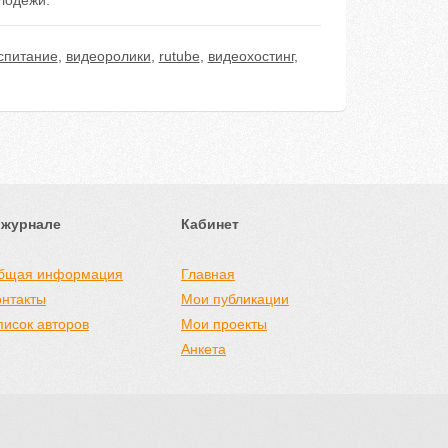
лодежи.
спитание
,
видеоролики
,
rutube
,
видеохостинг
,
 журнале
Кабинет
бщая информация
Главная
онтакты
Мои публикации
писок авторов
Мои проекты
Анкета