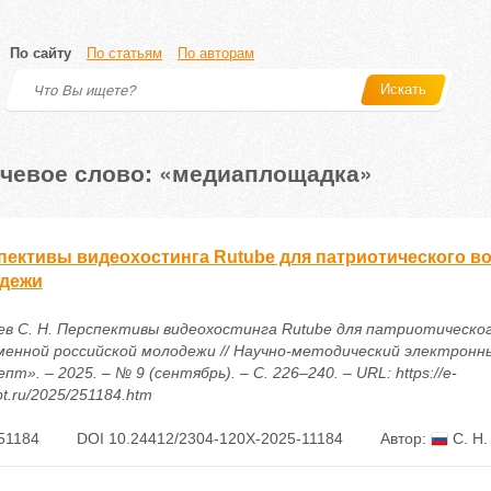
По сайту
По статьям
По авторам
Искать
чевое слово: «медиаплощадка»
пективы видеохостинга Rutube для патриотического в
дежи
ев С. Н. Перспективы видеохостинга Rutube для патриотическо
менной российской молодежи // Научно-методический электронн
пт». – 2025. – № 9 (сентябрь). – С. 226–240. – URL: https://e-
t.ru/2025/251184.htm
51184
DOI 10.24412/2304-120X-2025-11184
Автор:
С. Н.