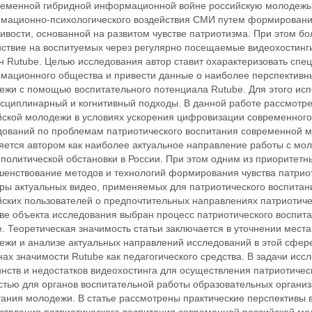
ременной гибридной информационной войне российскую молодежь 
мационно-психологического воздействия СМИ путем формировани
ивости, основанной на развитом чувстве патриотизма. При этом б
йствие на воспитуемых через регулярно посещаемые видеохостинги
 Rutube. Целью исследования автор ставит охарактеризовать спец
мационного общества и привести данные о наиболее перспективн
ежи с помощью воспитательного потенциала Rutube. Для этого ис
сциплинарный и когнитивный подходы. В данной работе рассмотре
йской молодежи в условиях ускорения цифровизации современного
дований по проблемам патриотического воспитания современной м
яется автором как наиболее актуальное направление работы с мо
политической обстановки в России. При этом одним из приоритетн
шенствование методов и технологий формирования чувства патри
ры актуальных видео, применяемых для патриотического воспитани
ских пользователей о предпочтительных направлениях патриотичес
тве объекта исследования выбран процесс патриотического воспит
. Теоретическая значимость статьи заключается в уточнении места
ежи и анализе актуальных направлений исследований в этой сфер
ах значимости Rutube как педагогического средства. В задачи исс
нств и недостатков видеохостинга для осуществления патриотичес
стью для органов воспитательной работы образовательных организ
ания молодежи. В статье рассмотрены практические перспективы в