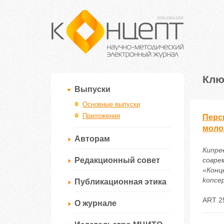
Клю
Выпуски
Основные выпуски
Приложения
Перс
моло
Авторам
Кипре
Редакционный совет
совре
«Конце
koncep
Публикационная этика
ART 2
О журнале