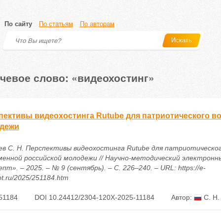
По сайту
По статьям
По авторам
Искать
чевое слово: «видеохостинг»
пективы видеохостинга Rutube для патриотического в
дежи
ев С. Н. Перспективы видеохостинга Rutube для патриотическо
менной российской молодежи // Научно-методический электронн
пт». – 2025. – № 9 (сентябрь). – С. 226–240. – URL: https://e-
t.ru/2025/251184.htm
51184
DOI 10.24412/2304-120X-2025-11184
Автор:
С. Н.