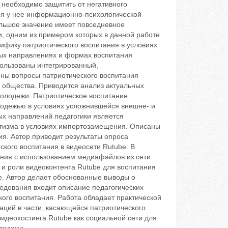
необходимо защитить от негативного
я у нее информационно-психологической
ольшое значение имеет повседневное
, одним из примером которых в данной работе
ифику патриотического воспитания в условиях
ых направлениях и формах воспитания
пользованы интегрированный,
ны вопросы патриотического воспитания
 общества. Приводится анализ актуальных
олодежи. Патриотическое воспитание
лодежью в условиях усложнившейся внешне- и
ых направлений педагогики является
отизма в условиях импортозамещения. Описаны
я. Автор приводит результаты опроса
кого воспитания в видеосети Rutube. В
ания с использованием медиафайлов из сети
 и роли видеоконтента Rutube для воспитания
е. Автор делает обоснованные выводы о
ледования входит описание педагогических
кого воспитания. Работа обладает практической
аций в части, касающейся патриотического
идеохостинга Rutube как социальной сети для