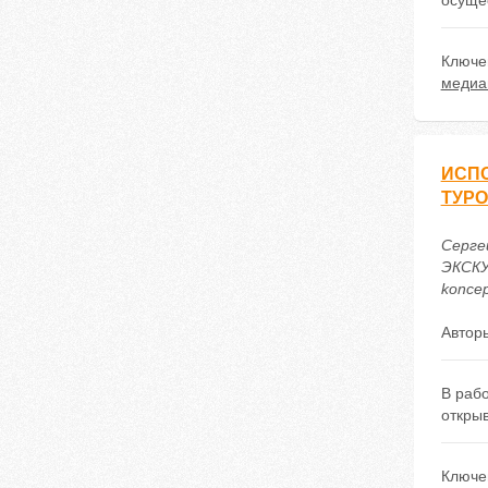
осуще
Ключе
медиа
ИСПО
ТУР
Серге
ЭКСКУ
koncep
Автор
В рабо
откры
Ключе