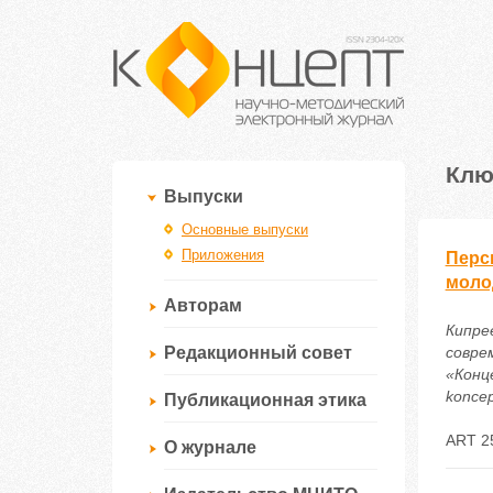
Клю
Выпуски
Основные выпуски
Приложения
Перс
моло
Авторам
Кипре
Редакционный совет
совре
«Конце
koncep
Публикационная этика
ART 2
О журнале