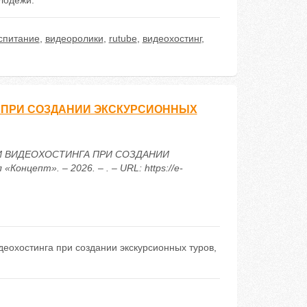
лодежи.
спитание
,
видеоролики
,
rutube
,
видеохостинг
,
 ПРИ СОЗДАНИИ ЭКСКУРСИОННЫХ
В И ВИДЕОХОСТИНГА ПРИ СОЗДАНИИ
цепт». – 2026. – . – URL: https://e-
еохостинга при создании экскурсионных туров,