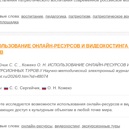
ствления патриотического воспитания современной российской мо
вые слова:
воспитание
,
педагогика
,
патриотизм
,
патриотическое во
площадка
ЛЬЗОВАНИЕ ОНЛАЙН-РЕСУРСОВ И ВИДЕОХОСТИНГА
ОВ
йчик С. С. , Кожеко О. Н. ИСПОЛЬЗОВАНИЕ ОНЛАЙН-РЕСУРСО
РСИОННЫХ ТУРОВ // Научно-методический электронный журнал «Кон
t.ru/2026/0.htm?id=48074
ы:
С. С. Сергейчик
,
О. Н. Кожеко
те исследуются возможности использования онлайн-ресурсов и вид
вающих доступ к культурным объектам в любой точке мира.
вые слова:
онлайн-ресурсы
,
видеохостинг
,
экскурсионные туры