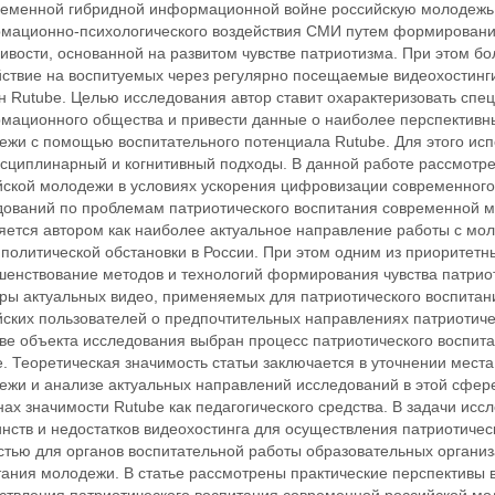
ременной гибридной информационной войне российскую молодежь 
мационно-психологического воздействия СМИ путем формировани
ивости, основанной на развитом чувстве патриотизма. При этом б
йствие на воспитуемых через регулярно посещаемые видеохостинги
 Rutube. Целью исследования автор ставит охарактеризовать спец
мационного общества и привести данные о наиболее перспективн
ежи с помощью воспитательного потенциала Rutube. Для этого ис
сциплинарный и когнитивный подходы. В данной работе рассмотре
йской молодежи в условиях ускорения цифровизации современного
дований по проблемам патриотического воспитания современной м
яется автором как наиболее актуальное направление работы с мо
политической обстановки в России. При этом одним из приоритетн
шенствование методов и технологий формирования чувства патри
ры актуальных видео, применяемых для патриотического воспитани
ских пользователей о предпочтительных направлениях патриотичес
тве объекта исследования выбран процесс патриотического воспит
. Теоретическая значимость статьи заключается в уточнении места
ежи и анализе актуальных направлений исследований в этой сфер
ах значимости Rutube как педагогического средства. В задачи исс
нств и недостатков видеохостинга для осуществления патриотичес
стью для органов воспитательной работы образовательных организ
ания молодежи. В статье рассмотрены практические перспективы в