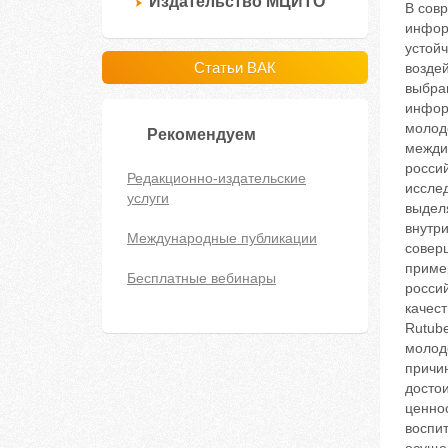
Издательство МЦИТО
В сов
инфор
устойч
Статьи ВАК
возде
выбран
инфор
молод
Рекомендуем
межди
росси
Редакционно-издательские
иссле
услуги
выдел
внутри
Международные публикации
совер
приме
Бесплатные вебинары
россий
качес
Rutube
молод
причин
достои
ценно
воспит