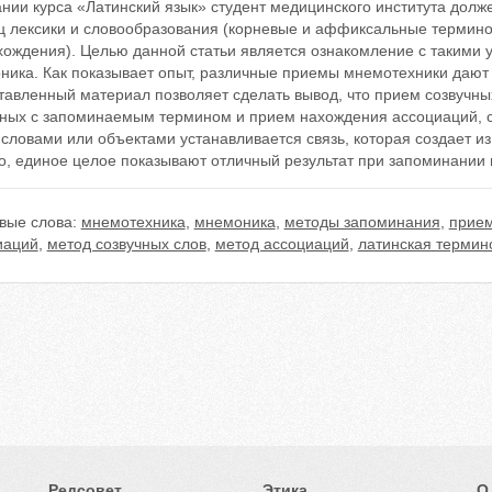
нии курса «Латинский язык» студент медицинского института долже
ц лексики и словообразования (корневые и аффиксальные термино
хождения). Целью данной статьи является ознакомление с такими
ика. Как показывает опыт, различные приемы мнемотехники дают о
тавленный материал позволяет сделать вывод, что прием созвучны
чных с запоминаемым термином и прием нахождения ассоциаций, су
словами или объектами устанавливается связь, которая создает и
, единое целое показывают отличный результат при запоминании н
вые слова:
мнемотехника
,
мнемоника
,
методы запоминания
,
прием
иаций
,
метод созвучных слов
,
метод ассоциаций
,
латинская термин
Редсовет
Этика
О