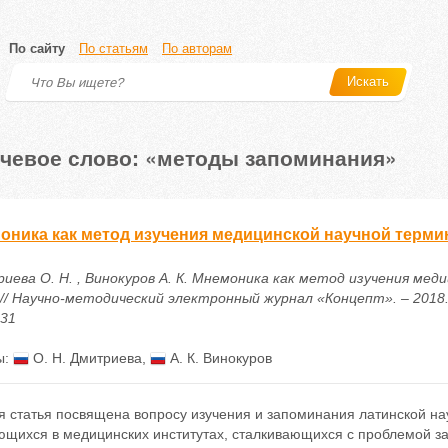
По сайту
По статьям
По авторам
Искать
чевое слово: «методы запоминания»
оника как метод изучения медицинской научной терми
иева О. Н. , Винокуров А. К. Мнемоника как метод изучения ме
// Научно-методический электронный журнал «Концепт». – 2018. – .
931
ы:
О. Н. Дмитриева
,
А. К. Винокуров
я статья посвящена вопросу изучения и запоминания латинской на
ющихся в медицинских институтах, сталкивающихся с проблемой з