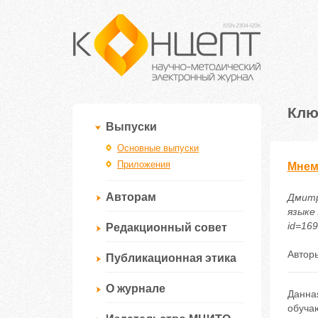
Клю
Выпуски
Основные выпуски
Приложения
Мнем
Авторам
Дмитр
языке 
id=16
Редакционный совет
Автор
Публикационная этика
О журнале
Данна
обуча