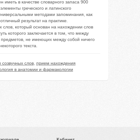
н иметь в качестве словарного запаса 900
элементы греческого и латинского
 универсальными методами запоминания, как
тличный результат на практике.
х слов, который основан на нахождении слов
ть которого заключается в том, что между
з предметов, не имеющих между собой ничего
екоторого текста.
 созвучных слов
,
прием нахождения
ология в анатомии и фармакологии
 журнале
Кабинет