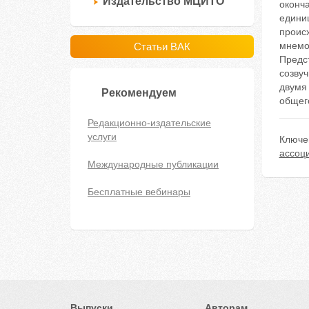
Издательство МЦИТО
оконча
едини
проис
мнемон
Статьи ВАК
Предс
созву
двумя 
Рекомендуем
общего
Редакционно-издательские
услуги
Ключе
ассоц
Международные публикации
Бесплатные вебинары
Выпуски
Авторам