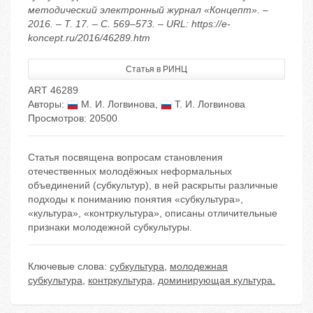
методический электронный журнал «Концепт». –
2016. – Т. 17. – С. 569–573. – URL: https://e-
koncept.ru/2016/46289.htm
Статья в РИНЦ
ART 46289
Авторы:
М. И. Логвинова
,
Т. И. Логвинова
Просмотров: 20500
Статья посвящена вопросам становления
отечественных молодёжных неформальных
объединений (субкультур), в ней раскрыты различные
подходы к пониманию понятия «субкультура»,
«культура», «контркультура», описаны отличительные
признаки молодежной субкультуры.
Ключевые слова:
субкультура
,
молодежная
субкультура
,
контркультура
,
доминирующая культура.