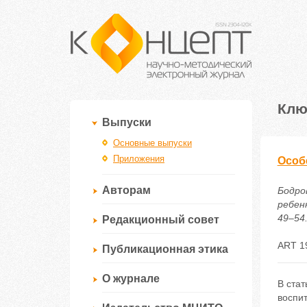
Клю
Выпуски
Основные выпуски
Приложения
Особ
Авторам
Бодро
ребен
49–54.
Редакционный совет
ART 1
Публикационная этика
О журнале
В стат
воспи