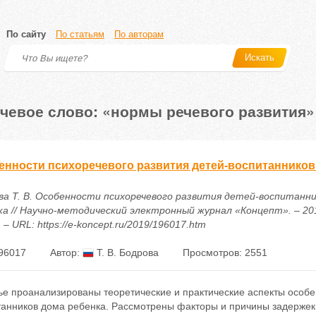
По сайту
По статьям
По авторам
Искать
чевое слово: «нормы речевого развития»
енности психоречевого развития детей-воспитанников
ва Т. В. Особенности психоречевого развития детей-воспитанн
ка // Научно-методический электронный журнал «Концепт». – 2019
 – URL: https://e-koncept.ru/2019/196017.htm
96017
Автор:
Т. В. Бодрова
Просмотров: 2551
ье проанализированы теоретические и практические аспекты особе
танников дома ребенка. Рассмотрены факторы и причины задержек 