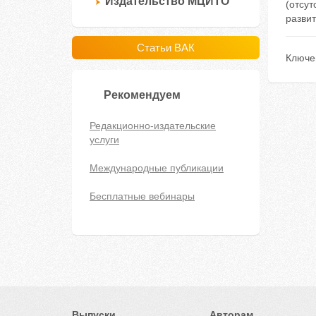
Издательство МЦИТО
(отсу
развит
Статьи ВАК
Ключе
Рекомендуем
Редакционно-издательские
услуги
Международные публикации
Бесплатные вебинары
Выпуски
Авторам