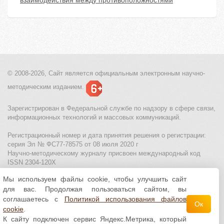
взаимодействия между противоположностями
© 2008-2026, Сайт является
официальным электронным
научно-
методическим изданием.
Зарегистрирован в Федеральной службе по надзору в сфере связи,
информационных технологий и массовых коммуникаций.
Регистрационный номер и дата принятия решения о регистрации:
серия Эл № ФС77-78575 от 08 июля 2020 г
Научно-методическому журналу присвоен международный код
ISSN 2304-120X
Мы используем файлы cookie, чтобы улучшить сайт
МЦИТО
|
Школьные олимпиады и онлайн конкурсы для детей
|
для вас. Продолжая пользоваться сайтом, вы
Политика использования файлов cookie
|
Политика обработки и
защиты персональных данных
соглашаетесь с
Политикой использования файлов
Ок
cookie
.
Все материалы доступны по
лицензии Creative
К сайту подключен сервис Яндекс.Метрика, который