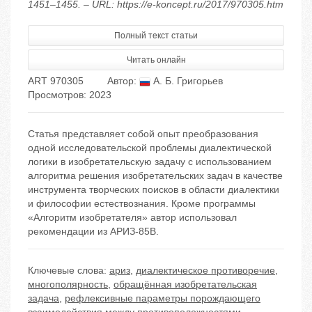
1451–1455. – URL: https://e-koncept.ru/2017/970305.htm
Полный текст статьи
Читать онлайн
ART 970305
Автор:
А. Б. Григорьев
Просмотров: 2023
Статья представляет собой опыт преобразования
одной исследовательской проблемы диалектической
логики в изобретательскую задачу с использованием
алгоритма решения изобретательских задач в качестве
инструмента творческих поисков в области диалектики
и философии естествознания. Кроме программы
«Алгоритм изобретателя» автор использовал
рекомендации из АРИЗ-85В.
Ключевые слова:
ариз
,
диалектическое противоречие
,
многополярность
,
обращённая изобретательская
задача
,
рефлексивные параметры порождающего