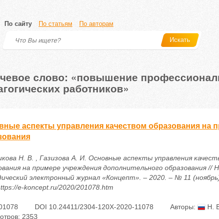
По сайту
По статьям
По авторам
Искать
чевое слово: «повышение профессионал
агогических работников»
вные аспекты управления качеством образования на 
зования
кова Н. В. , Газизова А. И. Основные аспекты управления качест
ования на примере учреждения дополнительного образования // Н
ический электронный журнал «Концепт». – 2020. – № 11 (ноябрь).
ttps://e-koncept.ru/2020/201078.htm
01078
DOI 10.24411/2304-120X-2020-11078
Авторы:
Н. 
отров: 2353