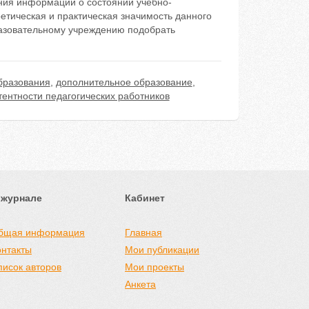
ния информации о состоянии учебно-
етическая и практическая значимость данного
разовательному учреждению подобрать
бразования
,
дополнительное образование
,
нтности педагогических работников
 журнале
Кабинет
бщая информация
Главная
онтакты
Мои публикации
писок авторов
Мои проекты
Анкета