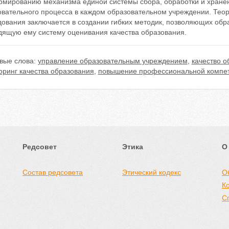
рмированию механизма единой системы сбора, обработки и хране
овательного процесса в каждом образовательном учреждении. Теор
дования заключается в создании гибких методик, позволяющих об
дящую ему систему оценивания качества образования.
вые слова:
управление образовательным учреждением
,
качество о
оринг качества образования
,
повышение профессиональной компете
Редсовет
Этика
О
Состав редсовета
Этический кодекс
О
К
С