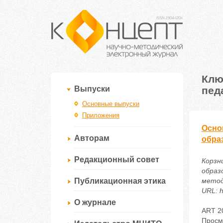
Клю
пед
Выпуски
Основные выпуски
Приложения
Осно
Авторам
обра
Редакционный совет
Корзни
образ
Публикационная этика
метод
URL: h
О журнале
ART 2
Просм