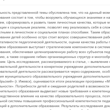
льность представленной темы обусловлена тем, что на данный мом
ования состоит в том, чтобы вооружить обучающихся знаниями и н
м, сформировать и развить такие личностные качества, которые м
ации к социальным реалиям, позволят ему реализовать себя в сл
атными в личностном и социальном планах способами. Таким обра
овании детей особенно остро стоит вопрос совершенствования раб
тативности педагогической деятельности, оценки качества работы 
твом образования выступает стратегическим компонентом в систем
ования, обеспечивая целенаправленную работу всех субъектов пе
тию, а также созданию гибких организационных структур и многоо
мм. Цель исследования, рассматриваемого в статье, – выявление
овательной деятельности в конкретном учреждении дополнительног
овательной деятельности рассматривается через содержание, осо
тия муниципального образовательного учреждения дополнительного
рьский» (г. Ижевск), оцениваются итоги реализации программы «М
льности». Потребности детей и ожидания родителей в возможности
нительного образования выдвигают новые требования к компетенци
редственное влияние на качество образовательного процесса, по
ьной системы повышения профессиональной компетентности педаго
нций в дополнительном образовании. Результаты исследования до