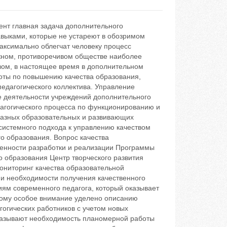
ент главная задача дополнительного
авыками, которые не устареют в обозримом
аксимально облегчат человеку процесс
ожном, противоречивом обществе наиболее
зом, в настоящее время в дополнительном
оты по повышению качества образования,
педагогического коллектива. Управление
е деятельности учреждений дополнительного
дагогического процесса по функционированию и
бразных образовательных и развивающих
 системного подхода к управлению качеством
о образования. Вопрос качества
бенности разработки и реализации Программы
 образования Центр творческого развития
ониторинг качества образовательной
 и необходимости получения качественного
ям современного педагога, который оказывает
этому особое внимание уделено описанию
гических работников с учетом новых
казывают необходимость планомерной работы