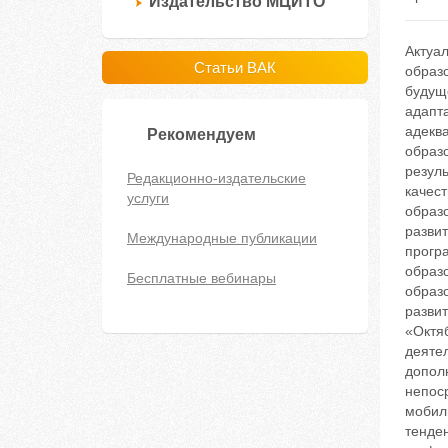
Издательство МЦИТО
Актуа
Статьи ВАК
образ
будуще
адапт
адекв
Рекомендуем
образ
резуль
Редакционно-издательские
качес
услуги
образ
разви
Международные публикации
програ
образ
Бесплатные вебинары
образ
разви
«Октяб
деяте
допол
непос
мобил
тенде