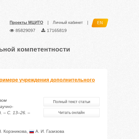
Проекты МЦИТО
|
Личный кабинет
|
EN
85829097
17165819
ьной компетентности
примере учреждения дополнительного
вом
Полный текст статьи
аучно-
 – С. 13–26. –
Читать онлайн
В. Корзникова
,
А. И. Газизова