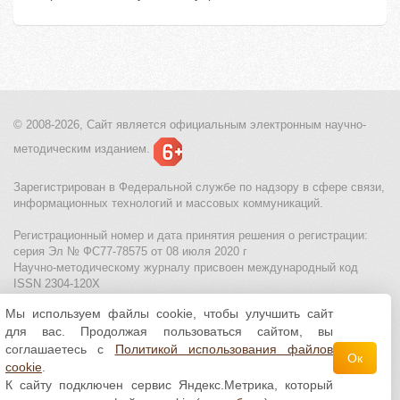
© 2008-2026, Сайт является
официальным электронным
научно-
методическим изданием.
Зарегистрирован в Федеральной службе по надзору в сфере связи,
информационных технологий и массовых коммуникаций.
Регистрационный номер и дата принятия решения о регистрации:
серия Эл № ФС77-78575 от 08 июля 2020 г
Научно-методическому журналу присвоен международный код
ISSN 2304-120X
Мы используем файлы cookie, чтобы улучшить сайт
МЦИТО
|
Школьные олимпиады и онлайн конкурсы для детей
|
для вас. Продолжая пользоваться сайтом, вы
Политика использования файлов cookie
|
Политика обработки и
защиты персональных данных
соглашаетесь с
Политикой использования файлов
Ок
cookie
.
Все материалы доступны по
лицензии Creative
К сайту подключен сервис Яндекс.Метрика, который
Commons С указанием авторства 4.0 Всемирная
.