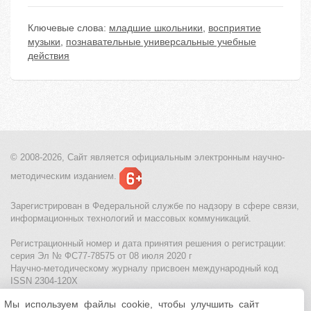
Ключевые слова:
младшие школьники
,
восприятие
музыки
,
познавательные универсaльные учeбные
действия
© 2008-2026, Сайт является
официальным электронным
научно-
методическим изданием.
Зарегистрирован в Федеральной службе по надзору в сфере связи,
информационных технологий и массовых коммуникаций.
Регистрационный номер и дата принятия решения о регистрации:
серия Эл № ФС77-78575 от 08 июля 2020 г
Научно-методическому журналу присвоен международный код
ISSN 2304-120X
Мы используем файлы cookie, чтобы улучшить сайт
МЦИТО
|
Школьные олимпиады и онлайн конкурсы для детей
|