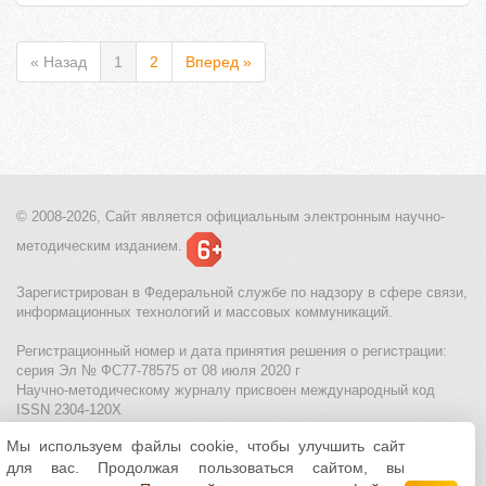
« Назад
1
2
Вперед »
© 2008-2026, Сайт является
официальным электронным
научно-
методическим изданием.
Зарегистрирован в Федеральной службе по надзору в сфере связи,
информационных технологий и массовых коммуникаций.
Регистрационный номер и дата принятия решения о регистрации:
серия Эл № ФС77-78575 от 08 июля 2020 г
Научно-методическому журналу присвоен международный код
ISSN 2304-120X
Мы используем файлы cookie, чтобы улучшить сайт
МЦИТО
|
Школьные олимпиады и онлайн конкурсы для детей
|
для вас. Продолжая пользоваться сайтом, вы
Политика использования файлов cookie
|
Политика обработки и