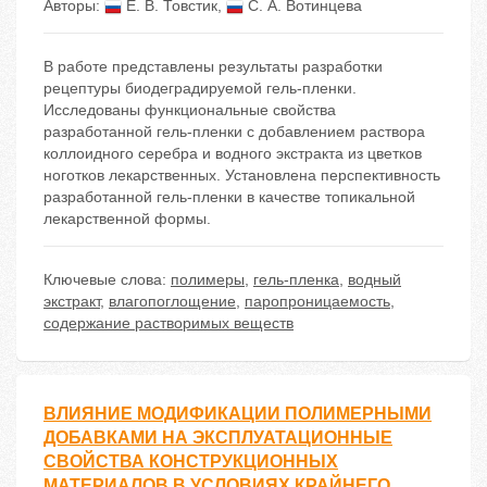
Авторы:
Е. В. Товстик
,
С. А. Вотинцева
В работе представлены результаты разработки
рецептуры биодеградируемой гель-пленки.
Исследованы функциональные свойства
разработанной гель-пленки с добавлением раствора
коллоидного серебра и водного экстракта из цветков
ноготков лекарственных. Установлена перспективность
разработанной гель-пленки в качестве топикальной
лекарственной формы.
Ключевые слова:
полимеры
,
гель-пленка
,
водный
экстракт
,
влагопоглощение
,
паропроницаемость
,
содержание растворимых веществ
ВЛИЯНИЕ МОДИФИКАЦИИ ПОЛИМЕРНЫМИ
ДОБАВКАМИ НА ЭКСПЛУАТАЦИОННЫЕ
СВОЙСТВА КОНСТРУКЦИОННЫХ
МАТЕРИАЛОВ В УСЛОВИЯХ КРАЙНЕГО