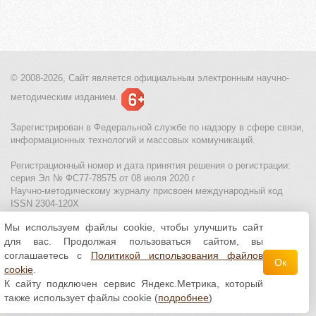
© 2008-2026, Сайт является
официальным электронным
научно-
методическим изданием.
Зарегистрирован в Федеральной службе по надзору в сфере связи,
информационных технологий и массовых коммуникаций.
Регистрационный номер и дата принятия решения о регистрации:
серия Эл № ФС77-78575 от 08 июля 2020 г
Научно-методическому журналу присвоен международный код
ISSN 2304-120X
Мы используем файлы cookie, чтобы улучшить сайт
МЦИТО
|
Школьные олимпиады и онлайн конкурсы для детей
|
для вас. Продолжая пользоваться сайтом, вы
Политика использования файлов cookie
|
Политика обработки и
защиты персональных данных
соглашаетесь с
Политикой использования файлов
Ок
cookie
.
Все материалы доступны по
лицензии Creative
К сайту подключен сервис Яндекс.Метрика, который
Commons С указанием авторства 4.0 Всемирная
.
также использует файлы cookie (
подробнее
)