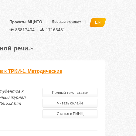
Проекты МЦИТО
|
Личный кабинет
|
EN
85817404
17163481
ной речи.»
 к ТРКИ-1. Методические
студентов к
Полный текст статьи
онный журнал
5/65532.htm
Читать онлайн
Статья в РИНЦ