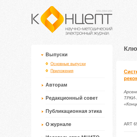
Клю
Выпуски
Основные выпуски
Приложения
Сист
реко
Авторам
Арсен
Редакционный совет
ТРКИ-
«Конце
Публикационная этика
ART 6
О журнале