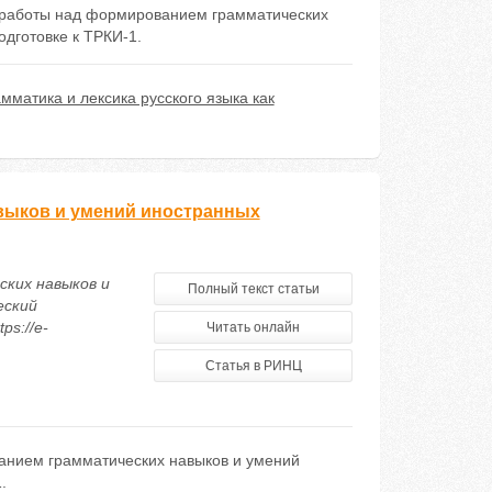
й работы над формированием грамматических
одготовке к ТРКИ-1.
амматика и лексика русского языка как
выков и умений иностранных
ких навыков и
Полный текст статьи
еский
ps://e-
Читать онлайн
Статья в РИНЦ
ванием грамматических навыков и умений
.