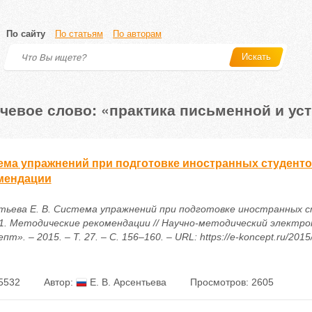
По сайту
По статьям
По авторам
Искать
чевое слово: «практика письменной и уст
ема упражнений при подготовке иностранных студентов
мендации
тьева Е. В. Система упражнений при подготовке иностранных 
1. Методические рекомендации // Научно-методический электр
пт». – 2015. – Т. 27. – С. 156–160. – URL: https://e-koncept.ru/201
5532
Автор:
Е. В. Арсентьева
Просмотров: 2605