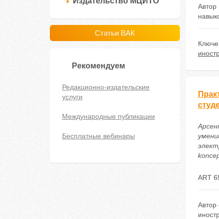
Издательство МЦИТО
Автор
навыко
Статьи ВАК
Ключе
иност
Рекомендуем
Редакционно-издательские
Прак
услуги
студ
Международные публикации
Арсен
Бесплатные вебинары
умени
электр
koncep
ART 6
Автор
иностр