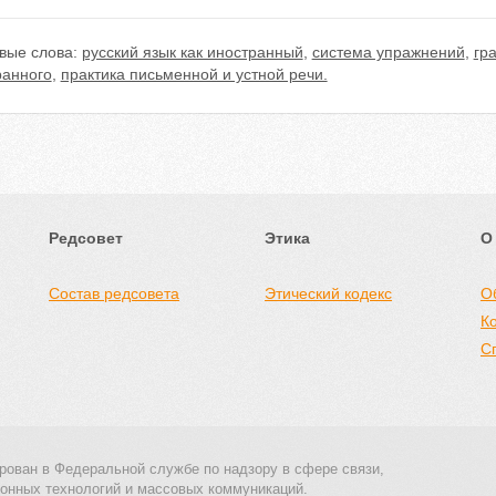
вые слова:
русский язык как иностранный
,
система упражнений
,
гр
ранного
,
практика письменной и устной речи.
Редсовет
Этика
О
Состав редсовета
Этический кодекс
О
К
С
рован в Федеральной службе по надзору в сфере связи,
онных технологий и массовых коммуникаций.