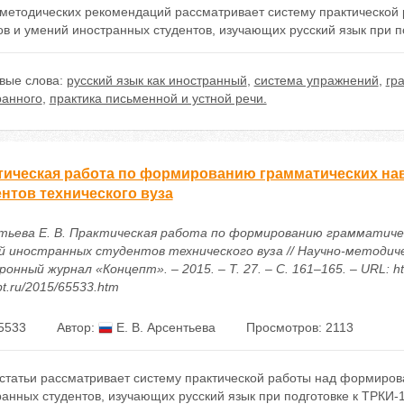
 методических рекомендаций рассматривает систему практическо
в и умений иностранных студентов, изучающих русский язык при п
вые слова:
русский язык как иностранный
,
система упражнений
,
гр
ранного
,
практика письменной и устной речи.
тическая работа по формированию грамматических на
ентов технического вуза
тьева Е. В. Практическая работа по формированию грамматичес
й иностранных студентов технического вуза // Научно-методич
онный журнал «Концепт». – 2015. – Т. 27. – С. 161–165. – URL: htt
t.ru/2015/65533.htm
5533
Автор:
Е. В. Арсентьева
Просмотров: 2113
 статьи рассматривает систему практической работы над формиро
анных студентов, изучающих русский язык при подготовке к ТРКИ-1