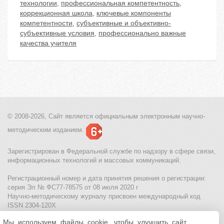
технологии
,
профессиональная компетентность
,
коррекционная школа
,
ключевые компоненты
компетентности
,
субъективные и объективно-
субъективные условия
,
профессионально важные
качества учителя
© 2008-2026, Сайт является
официальным электронным
научно-
методическим изданием.
Зарегистрирован в Федеральной службе по надзору в сфере связи,
информационных технологий и массовых коммуникаций.
Регистрационный номер и дата принятия решения о регистрации:
серия Эл № ФС77-78575 от 08 июля 2020 г
Научно-методическому журналу присвоен международный код
ISSN 2304-120X
Мы используем файлы cookie, чтобы улучшить сайт
МЦИТО
|
Школьные олимпиады и онлайн конкурсы для детей
|