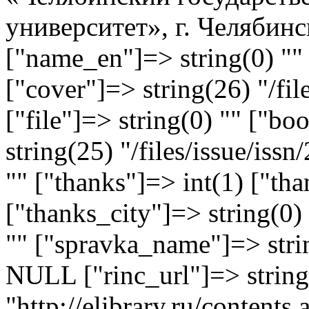
университет», г. Челябинс
["name_en"]=> string(0) "" 
["cover"]=> string(26) "/fi
["file"]=> string(0) "" ["
string(25) "/files/issue/iss
"" ["thanks"]=> int(1) ["th
["thanks_city"]=> string(0)
"" ["spravka_name"]=> stri
NULL ["rinc_url"]=> string
"http://elibrary.ru/content