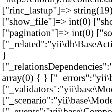
["rinc_lastup"]=> string(1
["show_file"]=> int(0) ["sh
["pagination"]=> int(0) ["so
["_related":"yii\db\BaseAct
}
["_relationsDependencies":
array(0) { } ["_errors":"y
["_validators":"yii\base\M
["_scenario":"yii\base\Mode
["_events":"yii\base\Compon