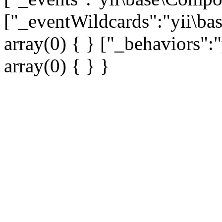
["_eventWildcards":"yii\ba
array(0) { } ["_behaviors"
array(0) { } }