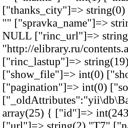
["thanks_city"]=> string(0)
"" ["spravka_name"]=> stri
NULL ["rinc_url"]=> string
"http://elibrary.ru/content
["rinc_lastup"]=> string(1
["show_file"]=> int(0) ["sh
["pagination"]=> int(0) ["so
["_oldAttributes":"yii\db\
array(25) { ["id"]=> int(243
["url"]=> string(2) "T7" ["