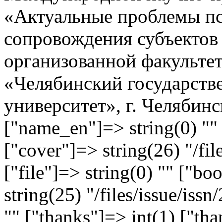
«Актуальные проблемы пс
сопровождения субъектов 
организованной факульт
«Челябинский государств
университет», г. Челябинс
["name_en"]=> string(0) "" 
["cover"]=> string(26) "/fi
["file"]=> string(0) "" ["
string(25) "/files/issue/iss
"" ["thanks"]=> int(1) ["th