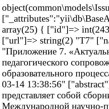
object(common\models\Issu
["_attributes":"yii\db\Base
array(25) { ["id"]=> int(243
["url"]=> string(2) "T7" ["
"Приложение 7. «Актуаль
педагогического сопровож
образовательного процесса
03-14 13:38:56" ["abstract
представляет собой сборн
Международной научно-п