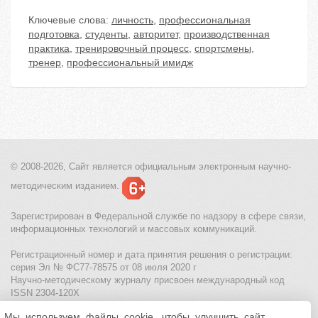
Ключевые слова:
личность
,
профессиональная
подготовка
,
студенты
,
авторитет
,
производственная
практика
,
тренировочный процесс
,
спортсмены
,
тренер
,
профессиональный имидж
© 2008-2026, Сайт является
официальным электронным
научно-
методическим изданием.
Зарегистрирован в Федеральной службе по надзору в сфере связи,
информационных технологий и массовых коммуникаций.
Регистрационный номер и дата принятия решения о регистрации:
серия Эл № ФС77-78575 от 08 июля 2020 г
Научно-методическому журналу присвоен международный код
ISSN 2304-120X
Мы используем файлы cookie, чтобы улучшить сайт