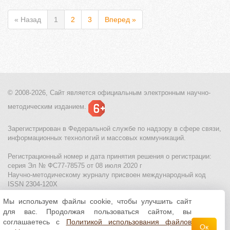
« Назад
1
2
3
Вперед »
© 2008-2026, Сайт является
официальным электронным
научно-
методическим изданием.
Зарегистрирован в Федеральной службе по надзору в сфере связи,
информационных технологий и массовых коммуникаций.
Регистрационный номер и дата принятия решения о регистрации:
серия Эл № ФС77-78575 от 08 июля 2020 г
Научно-методическому журналу присвоен международный код
ISSN 2304-120X
Мы используем файлы cookie, чтобы улучшить сайт
МЦИТО
|
Школьные олимпиады и онлайн конкурсы для детей
|
для вас. Продолжая пользоваться сайтом, вы
Политика использования файлов cookie
|
Политика обработки и
защиты персональных данных
соглашаетесь с
Политикой использования файлов
Ок