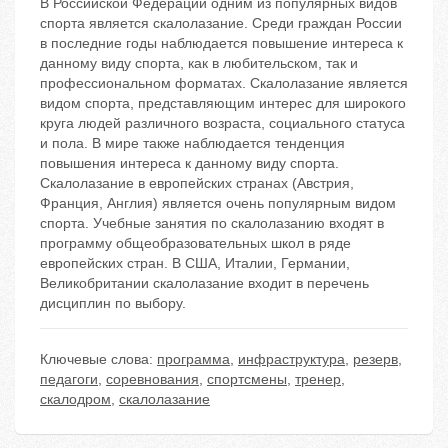
В Российской Федерации одним из популярных видов
спорта является скалолазание. Среди граждан России
в последние годы наблюдается повышение интереса к
данному виду спорта, как в любительском, так и
профессиональном форматах. Скалолазание является
видом спорта, представляющим интерес для широкого
круга людей различного возраста, социального статуса
и пола. В мире также наблюдается тенденция
повышения интереса к данному виду спорта.
Скалолазание в европейских странах (Австрия,
Франция, Англия) является очень популярным видом
спорта. Учебные занятия по скалолазанию входят в
программу общеобразовательных школ в ряде
европейских стран. В США, Италии, Германии,
Великобритании скалолазание входит в перечень
дисциплин по выбору.
Ключевые слова:
программа
,
инфраструктура
,
резерв
,
педагоги
,
соревнования
,
спортсмены
,
тренер
,
скалодром
,
скалолазание