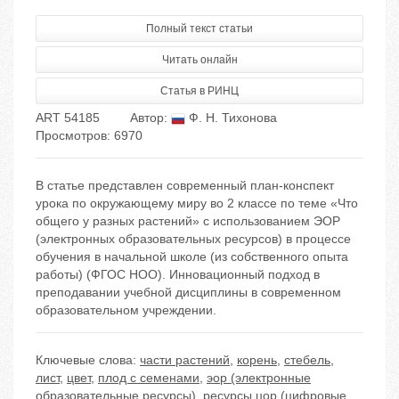
Полный текст статьи
Читать онлайн
Статья в РИНЦ
ART 54185
Автор:
Ф. Н. Тихонова
Просмотров: 6970
В статье представлен современный план-конспект
урока по окружающему миру во 2 классе по теме «Что
общего у разных растений» с использованием ЭОР
(электронных образовательных ресурсов) в процессе
обучения в начальной школе (из собственного опыта
работы) (ФГОС НОО). Инновационный подход в
преподавании учебной дисциплины в современном
образовательном учреждении.
Ключевые слова:
части растений
,
корень
,
стебель
,
лист
,
цвет
,
плод с семенами
,
эор (электронные
образовательные ресурсы)
,
ресурсы цор (цифровые