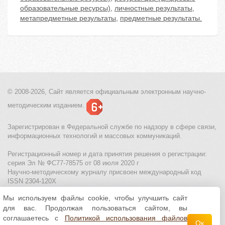
образовательные ресурсы)
,
личностные результаты
,
метапредметные результаты
,
предметные результаты.
© 2008-2026, Сайт является
официальным электронным
научно-
методическим изданием.
Зарегистрирован в Федеральной службе по надзору в сфере связи,
информационных технологий и массовых коммуникаций.
Регистрационный номер и дата принятия решения о регистрации:
серия Эл № ФС77-78575 от 08 июля 2020 г
Научно-методическому журналу присвоен международный код
ISSN 2304-120X
Мы используем файлы cookie, чтобы улучшить сайт
МЦИТО
|
Школьные олимпиады и онлайн конкурсы для детей
|
для вас. Продолжая пользоваться сайтом, вы
Политика использования файлов cookie
|
Политика обработки и
защиты персональных данных
соглашаетесь с
Политикой использования файлов
Ок