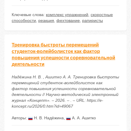
Ключевые слова:
комплекс упражнений
,
скоростные
способности
,
реакция
,
фехтование
,
рапиристы
Тренировка быстроты перемещений
студенток-волейболисток как фактор
повышения успешности соревновательной
деятельности
Надёжина Н. В. , Ашитко А. А. Тренировка быстроты
перемещений студенток-волейболисток как
фактор повышения успешности соревновательной
деятельности // Научно-методический электронный
журнал «Концепт». – 2026. – . – URL: https://e-
koncept.ru/2026/0.htm?id=49067
Авторы:
Н. В. Надёжина
,
А. А. Ашитко