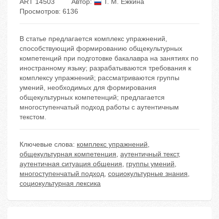
ART 14503
Автор:
Т. М. Ежкина
Просмотров: 6136
В статье предлагается комплекс упражнений,
способствующий формированию общекультурных
компетенций при подготовке бакалавра на занятиях по
иностранному языку; разрабатываются требования к
комплексу упражнений; рассматриваются группы
умений, необходимых для формирования
общекультурных компетенций; предлагается
многоступенчатый подход работы с аутентичным
текстом.
Ключевые слова:
комплекс упражнений
,
общекультурная компетенция
,
аутентичный текст
,
аутентичная ситуация общения
,
группы умений
,
многоступенчатый подход
,
социокультурные знания
,
социокультурная лексика