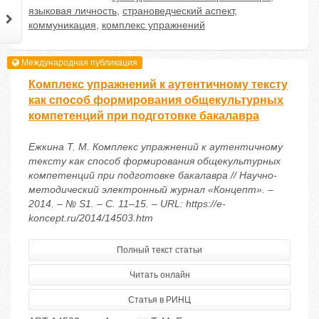
языковая личность
,
страноведческий аспект
,
коммуникация
,
комплекс упражнений
Международная публикация
Комплекс упражнений к аутентичному тексту
как способ формирования общекультурных
компетенций при подготовке бакалавра
Ежкина Т. М. Комплекс упражнений к аутентичному
тексту как способ формирования общекультурных
компетенций при подготовке бакалавра // Научно-
методический электронный журнал «Концепт». –
2014. – № S1. – С. 11–15. – URL: https://e-
koncept.ru/2014/14503.htm
Полный текст статьи
Читать онлайн
Статья в РИНЦ