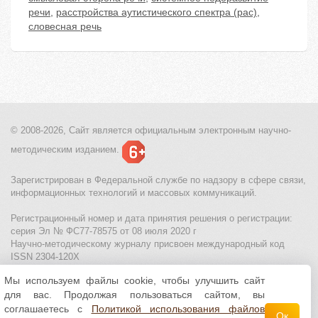
речи
,
расстройства аутистического спектра (рас)
,
словесная речь
© 2008-2026, Сайт является
официальным электронным
научно-
методическим изданием.
Зарегистрирован в Федеральной службе по надзору в сфере связи,
информационных технологий и массовых коммуникаций.
Регистрационный номер и дата принятия решения о регистрации:
серия Эл № ФС77-78575 от 08 июля 2020 г
Научно-методическому журналу присвоен международный код
ISSN 2304-120X
Мы используем файлы cookie, чтобы улучшить сайт
МЦИТО
|
Школьные олимпиады и онлайн конкурсы для детей
|
для вас. Продолжая пользоваться сайтом, вы
Политика использования файлов cookie
|
Политика обработки и
защиты персональных данных
соглашаетесь с
Политикой использования файлов
Ок