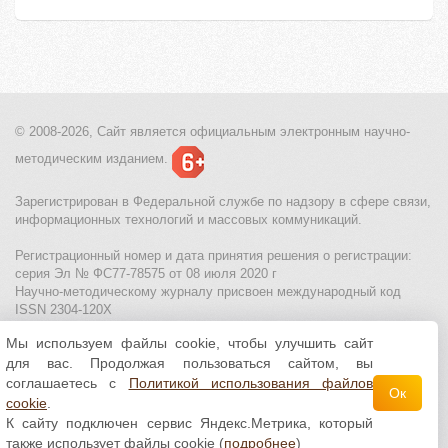
© 2008-2026, Сайт является
официальным электронным
научно-
методическим изданием.
Зарегистрирован в Федеральной службе по надзору в сфере связи,
информационных технологий и массовых коммуникаций.
Регистрационный номер и дата принятия решения о регистрации:
серия Эл № ФС77-78575 от 08 июля 2020 г
Научно-методическому журналу присвоен международный код
ISSN 2304-120X
Мы используем файлы cookie, чтобы улучшить сайт
МЦИТО
|
Школьные олимпиады и онлайн конкурсы для детей
|
для вас. Продолжая пользоваться сайтом, вы
Политика использования файлов cookie
|
Политика обработки и
защиты персональных данных
соглашаетесь с
Политикой использования файлов
Ок
cookie
.
Все материалы доступны по
лицензии Creative
К сайту подключен сервис Яндекс.Метрика, который
Commons С указанием авторства 4.0 Всемирная
.
также использует файлы cookie (
подробнее
)