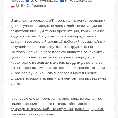
Авторы:
В. С. Лучникова
,
И. А. Абрамова
,
М. Ю. Сибриенко
В школах на уроках ОБЖ, географии, регионоведении
дети изучают природные чрезвычайные ситуации по
подготовленной учителем презентации, картинкам или
видео роликам. На уроке полностью представить
детали и возможный масштаб действий чрезвычайных
ситуаций, через картинку, экран затруднительно.
Поэтому целью нашего проекта является ознакомить
детей с чрезвычайными ситуациями природного
характера с помощью макетов, где дети детально со
всех сторон смогут рассмотреть последствия того или
иного раз-рушения. Таким образом макеты будут
служить вспомогательным элементом при проведении
уроков.
Ключевые слова:
география
,
оползень
,
наводнение
,
землетрясение
,
лесные пожары
,
обж
,
макеты
,
природные чрезвычайные ситуации
,
вулканы
,
цунами
,
снежная лавина
,
торнадо